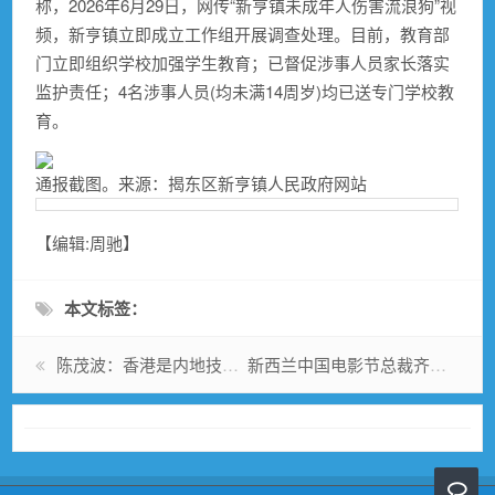
称，2026年6月29日，网传“新亨镇未成年人伤害流浪狗”视
频，新亨镇立即成立工作组开展调查处理。目前，教育部
门立即组织学校加强学生教育；已督促涉事人员家长落实
监护责任；4名涉事人员(均未满14周岁)均已送专门学校教
育。
通报截图。来源：揭东区新亨镇人民政府网站
【编辑:周驰】
本文标签：
陈茂波：香港是内地技术创新与国际市场间的“超级转换器”
新西兰中国电影节总裁齐慧芳：以电影为桥，让新中民心相通更加鲜活