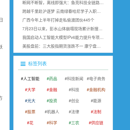
断网不断智，离线即强大：鱼亮科技全链路边缘语音赋能具身智能
跨越千里赴沪逐梦 云南绿春哈尼学子入职上海虹桥空港
日
广西今年上半年打掉走私偷渡团伙445个
7月23日以来，彭水山体崩塌现场累计新搜寻确认出30名遇难者
我国启动人工智能大模型IPv6能力提升专项行动
美股盘前：三大股指期货涨跌不一 康宁盘前跌超18% SK海力士即将公布财报
跃
标签列表
人工智能
药品
科技新闻
电子商务
大学
金融
科技
金融机构
方
光大
投资
创业
能源
股票
机器人
法律
法制
花
科学
三农
供应链