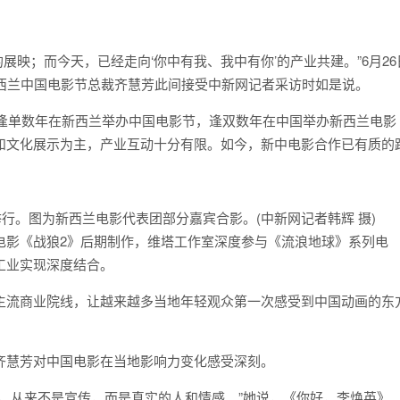
展映；而今天，已经走向‘你中有我、我中有你’的产业共建。”6月26
新西兰中国电影节总裁齐慧芳此间接受中新网记者采访时如是说。
逢单数年在新西兰举办中国电影节，逢双数年在中国举办新西兰电影
和文化展示为主，产业互动十分有限。如今，新中电影合作已有质的
举行。图为新西兰电影代表团部分嘉宾合影。(中新网记者韩辉 摄)
影《战狼2》后期制作，维塔工作室深度参与《流浪地球》系列电
工业实现深度结合。
流商业院线，让越来越多当地年轻观众第一次感受到中国动画的东
慧芳对中国电影在当地影响力变化感受深刻。
从来不是宣传，而是真实的人和情感。”她说，《你好，李焕英》