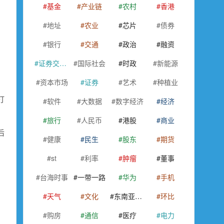
基金
产业链
农村
香港
地址
农业
芯片
债券
银行
交通
政治
融资
证券交易所
国际社会
时政
新能源
资本市场
证券
艺术
种植业
打
软件
大数据
数字经济
经济
旅行
人民币
港股
商业
后
健康
民生
股东
期货
st
利率
肿瘤
董事
台海时事
一带一路
华为
手机
天气
文化
东南亚国家联盟
环比
购房
通信
医疗
电力