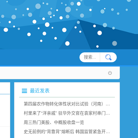
最近发表
第四届农作物转化体性状对比试验（河南）现场观摩在新乡举行
村里来了“洋亲戚” 驻华外交官在袁家村串门“取经”（组图）
周三热门美股、中概股收盘一览
史无前例的“背靠背”熔断后 韩国监管紧急开会说了点啥？