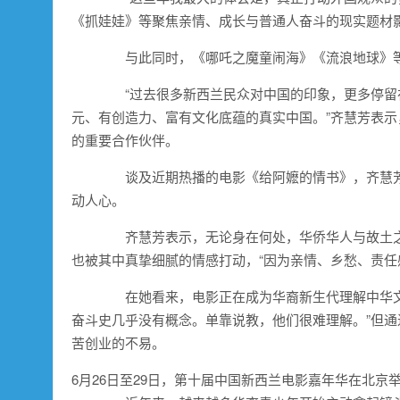
《抓娃娃》等聚焦亲情、成长与普通人奋斗的现实题材
与此同时，《哪吒之魔童闹海》《流浪地球》等
“过去很多新西兰民众对中国的印象，更多停留
元、有创造力、富有文化底蕴的真实中国。”齐慧芳表
的重要合作伙伴。
谈及近期热播的电影《给阿嬷的情书》，齐慧芳
动人心。
齐慧芳表示，无论身在何处，华侨华人与故土之
也被其中真挚细腻的情感打动，“因为亲情、乡愁、责任
在她看来，电影正在成为华裔新生代理解中华文
奋斗史几乎没有概念。单靠说教，他们很难理解。”但
苦创业的不易。
6月26日至29日，第十届中国新西兰电影嘉年华在北京