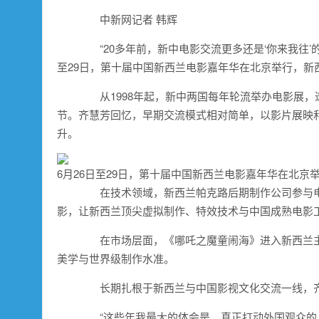
中新网记者 韩辉
“20多年前，新中电影交流更多还是‘你来我往’的
至29日，第十届中国新西兰电影嘉年华在北京举行，
从1998年起，新中两国每年轮流举办电影展，
节。齐慧芳回忆，早期交流模式相对简单，以影片展映
升。
6月26日至29日，第十届中国新西兰电影嘉年华在北京
在技术领域，新西兰帕克路后期制作公司参与电
影，让新西兰顶尖虚拟制作、特效技术与中国成熟电影
在市场层面，《哪吒之魔童闹海》进入新西兰主
美学与世界级制作水准。
长期扎根于新西兰与中国影视文化交流一线，齐
“这些年我最大的体会是，真正打动外国观众的，