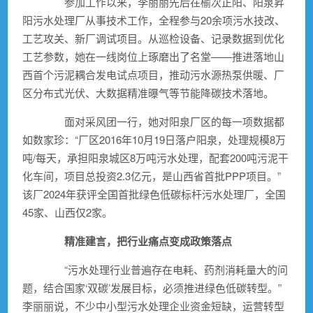
参加工作以来，李丽丽先后在榆次正阳、阳泉昇
阳污水处理厂从事技术工作，全程参与20余项污水技改、
工艺攻关、新厂调试项目。从巡检设备、记录数据到优化
工艺参数，她在一线岗位上琢磨出了名堂——推进落地山
西首个污泥耦合发电试点项目，推动污水源热泵供暖、厂
区分布式光伏、大数据精准曝气等节能降碳技术落地。
面对采风团一行，她对阳泉厂区的每一项数据都
如数家珍：“厂区2016年10月19日落户阳泉，处理规模8万
吨/每天，承担阳泉城区8万吨污水处理，配套200吨污泥干
化车间，项目总投资2.3亿元，是山西省首批PPP项目。”
该厂2024年获评全国首批绿色低碳标杆污水处理厂，全国
45家、山西仅2家。
精准建言，把行业痛点变成政策落点
“污水处理行业普遍存在电耗、药剂消耗量大的问
题，结合国家‘双碳’发展目标，必须推进绿色低碳转型。”
李丽丽说，不少中小型污水处理企业资金短缺，运营转型