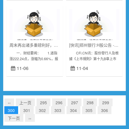
积约3...
周末再出诸多重磅利好，这次还会冲高回落吗？
[快讯]郑州银行:H股公告 - 截至二零二三年十月三十一日止月份之股份发行人的证券变动月报表
一．财经要闻： 1.道指
CFi.CN讯：股份發行人及根
涨222.24点，涨幅为0.66%，报
據《上市規則》第十九B章上市
34061.32点；纳指涨184.09点，
的香港預託證券發行人的證券變
11-06
11-04
涨幅为1.38%，报13478.28
動月報表截至月份:2023年10月
点；...
31日狀態:新提交股份...
‹‹
上一页
295
296
297
298
299
300
301
302
303
304
305
306
下一页
››