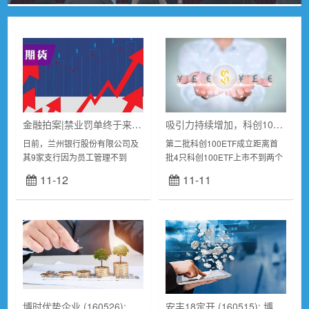
金融拍案|禁业罚单终于来了，兰州银行原副行长杨阳被终身禁业，2500万受贿金额与性质曾引发检方抗诉
吸引力持续增加，科创100ETF再次扩容
日前，兰州银行股份有限公司及
第二批科创100ETF成立距离首
其9家支行因为员工管理不到
批4只科创100ETF上市不到两个
位；未按规定报送案件信息等违
月的时间，第二批科创100ETF
11-12
11-11
法违规行为被监管处罚，兰州银
官宣成立。11月9日，易方达、
行总行被罚款390万元。这份罚
华夏、华泰柏瑞三家基金公司
单中，监管同时给与“...
同...
博时优势企业 (160526): 博时基金管理有限公司关于高级管理人员变更
安丰18定开 (160515): 博时基金管理有限公司关于高级管理人员变更