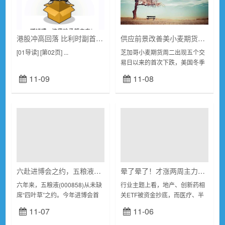
港股冲高回落 比利时副首相:是时候制裁以色列了(行情)-更新中
供应前景改善美小麦期货五个交易日来首跌，美豆价格坚挺
[01导读] [第02页] ...
芝加哥小麦期货周二出现五个交
易日以来的首次下跌，美国冬季
作物状况的改善提振了2024年全
11-09
11-08
球供应前景，并加大了价格压
力。由于最大出口国巴西的天气
担忧推迟了播种...
六赴进博会之约，五粮液助力构建中国白酒国际市场开放新格局
晕了晕了！才涨两周主力就玩高抛，医疗、半导体被集体甩卖，但这些板块正被资金抄底
六年来，五粮液(000858)从未缺
行业主题上看，地产、创新药相
席“四叶草”之约。今年进博会首
关ETF被资金抄底，而医疗、半
次全面恢复线下举办，共有来自
导体ETF被资金抛售。ETF本周
11-07
11-06
154个国家、地区和国际组织的
份额减少约50亿份，净流出约15
政商学等各界代表参加。展览面
亿元本周沪深两市成交4.5...