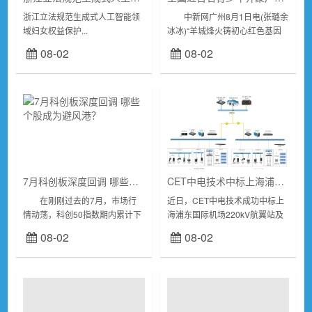
浙江立法规范生成式人工智能领
中新网广州8月1日电(张璐余
域妇女权益保护...
冰冰)“羊城烽火铸初心红色基因
代代传”第七届全国青少年宫系统
08-02
08-02
暑期红色基因主题教育实践活动
(简称“活动”)开营仪式1日在广
州...
7月科创板深度回调 哪些个股成为避风港？
CET中电技术中标上海浦东国际机场220kV航翼站及35kV航货站智能巡检系统建设项目
在刚刚过去的7月，市场行
近日，CET中电技术成功中标上
情动荡，科创50指数期内累计下
海浦东国际机场220kV航翼站及
跌25.9%。不过，剔除近一个月
35kV航货站智能巡检系统建设项
08-02
08-02
内上市的新股后，610家科创板
目。220kV航翼站及35kV航货站
公司中有97只个股于当月逆市上
是浦东机场四期新建变电站，...
涨，以下个...