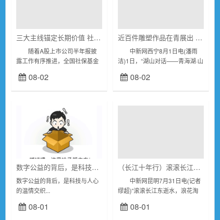
三大主线锚定长期价值 社保基金加仓释放积极信号
近百件雕塑作品在青展出 诠释青海湖生灵对话
随着A股上市公司半年报披
中新网西宁8月1日电(潘雨
露工作有序推进，全国社保基金
洁)1日，“湖山对话——青海湖·山
的调仓路径与持仓布局变化逐步
河·生灵·传承”雕塑展在青海美术
08-02
08-02
清晰。据Wind数据统计，截至7
馆开展。 青海湖被誉为“高原
月31日记者发稿，在已披露半年
蓝宝石”，是我国西部重要生态...
报的A股公司中...
数字公益的背后，是科技与人心的温情交织
（长江十年行）滚滚长江出云南 绿水青山展新颜
数字公益的背后，是科技与人心
中新网昆明7月31日电(记者
的温情交织...
缪超)“滚滚长江东逝水，浪花淘
尽英雄。”500多年前，明代文人
08-01
08-01
杨慎谪居云南，在长江上游挥就
出这阕传世名词《临江