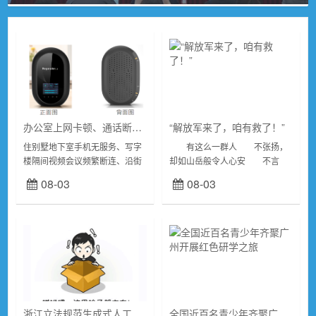
办公室上网卡顿、通话断连？KW21N 家用信号增强器全覆盖
“解放军来了，咱有救了！”
住别墅地下室手机无服务、写字
有这么一群人 不张扬，
楼隔间视频会议频繁断连、沿街
却如山岳般令人心安 不言
商铺店内支付卡顿、郊区自建房
语，却比任何誓言都更加坚
08-03
08-03
通话断断续续，是大量家庭、商
定 ...
户普遍遇到的难题。市面普通信
号放大设备普遍存...
浙江立法规范生成式人工智能领域妇女权益保护
全国近百名青少年齐聚广州开展红色研学之旅