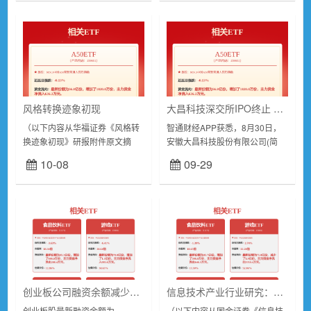
值仍处阶段性低位，...
公司(...
风格转换迹象初现
大昌科技深交所IPO终止 目前与多家汽车主机厂开展合作
（以下内容从华福证券《风格转
智通财经APP获悉，8月30日，
换迹象初现》研报附件原文摘
安徽大昌科技股份有限公司(简
录）投资要点：市场思考：本周
称：大昌科技)深交所创业板IPO
10-08
09-29
市场小幅反弹，全A上涨
终止。因大昌科技及保荐人撤回
1.37%。市场前3日缩量下行，以
发行上市申请，根据《深圳证券
银行为代表的红利防...
交易所股票发...
创业板公司融资余额减少8971.88万元 26股遭减仓超5%
信息技术产业行业研究：AI持续迭代，关注硬件及应用落地投资机会
创业板股最新融资余额为
（以下内容从国金证券《信息技