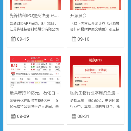
先锋精科IPO提交注册 已实现量产供应7nm及以下国产刻蚀设备关键零部件
开源晨会
智通财经APP获悉，8月23日，
（以下内容从开源证券《开源晨
江苏先锋精密科技股份有限公司
会》研报附件原文摘录）观点精
(简称：先锋精科)申请上交所科
粹总量视角【固定收益】转债左
09-15
09-10
创板IPO审核状态变更为“提交注
侧行情注重应对，重点关注回售
册”。华泰联合证券为其保荐机
策略――固收专题-20240820行
构，拟募资...
业公司...
最高增持10亿元，石化白马股股东再度出手！能源领域重磅利好，大规模设备更新方案印发！13只业绩翻倍股出炉
医药生物行业本周资金流出榜：8股净流出资金超亿元
荣盛石化控股股东拟5亿元—10
沪指本周上涨0.60%，申万所属
亿元增持公司股份昨日晚间，荣
行业中，本周上涨的有13个，涨
盛石化发布公告，公司控股股东
幅居前的行业为银行、通信，涨
09-09
08-31
拟增持股份，金额不低于人民币
幅为2.66%、2.42%。医药生物
5亿元且不超过人民币10亿元，
行业本周上涨0.05%。跌幅居前
本次增持不设定...
的...