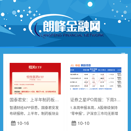
国泰君安：上半年制药板块分化 创新龙头改善趋势显著
证券之星IPO周报：下周3只新股申购(名单)
智通财经APP获悉，国泰君安发
1.本周申报本周，A股继续保持
布研报称，上半年，制药板块业
“零申报”，沪深京三市均无新增
绩持续分化，化药、生物药业绩
受理的IPO申请。不过，有4家公
10-16
10-10
表现优异，其中创新主线表现更
司更新了上市申请审核动态。其
优，中药及流通短期略承压，估
中，湖北兴福电子材料股份有限