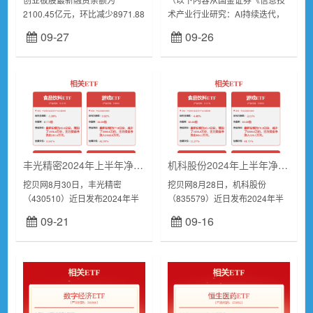
2100.45亿元，环比减少8971.88
术产业行业研究：AI持续迭代，
万元，33只股融资余额环比增长
关注硬件及应用落地投资机会》
09-27
09-26
超5%，融资余额环比降幅超5%
研报附件原文摘录）投资逻辑电
的有26只。证券时报・数据宝统
子板块：电子Q2盈利同环比快速
计显...
增长，关注苹...
丰光精密2024年上半年净利1397.03万同比增长325% 高毛利半导体制造装备类加工件销售增加
机科股份2024年上半年净利691.02万 中介机构费用增加
挖贝网8月30日，丰光精密
挖贝网8月28日，机科股份
（430510）近日发布2024年半
（835579）近日发布2024年半
年度报告，报告期内公司实现营
年度报告，报告期内公司实现营
09-21
09-16
业收入119,451,756.22元，同比
业收入163,805,998.37元，同比
增长32.63%；归属于上市...
增长3.60%；归属于上市公...