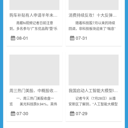
购车补贴有人申请半年未到账？东莞商务局回应
消费持续反攻！十大反弹概念一览
南都N视频记者日前注意
随着科技股7月以来的持续
到，多名参与“广东优品购”暨“乐
回调，非科技板块迎来了“喘息”
购东莞”汽车促消费活动的消费者
机会，其中消费表现居前。数据
08-01
07-31
在网络上反映称，其购车补贴申
显示，食品饮料7月以来上涨
请在平台上已显示“政府终审通
11.96%，居行业涨幅榜前列。退
过”，但等待数月...
税商店、...
周三热门美股、中概股收盘一览
我国启动人工智能大模型IPv6能力提升专项行动
一、周三热门美股收盘一
记者今天（7月28日）从雄
览 美光科技跌9.94%，英伟
安新区了解到，“人工智能大模型
达跌3.55%，闪迪跌7.32%，苹
IPv6能力提升专项行动”由中央网
07-30
07-29
果跌0.56%，微软跌0.71%，超
信办联合北京、上海、浙江、深
威半导体跌5.51%，英特...
圳四地网信办，会同5家头部大
模型企业在...