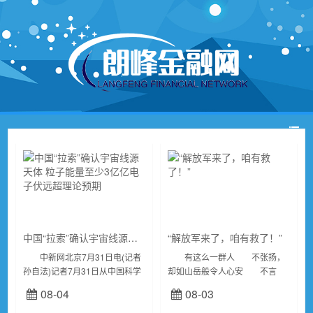
中国“拉索”确认宇宙线源天体 粒子能量至少3亿亿电子伏远超理论预期
“解放军来了，咱有救了！”
中新网北京7月31日电(记者
有这么一群人 不张扬，
孙自法)记者7月31日从中国科学
却如山岳般令人心安 不言
院高能物理研究所(高能所)获
语，却比任何誓言都更加坚
08-04
08-03
悉，根据国家重大科技基础设施
定 ...
高海拔宇宙线观测站(英文缩写