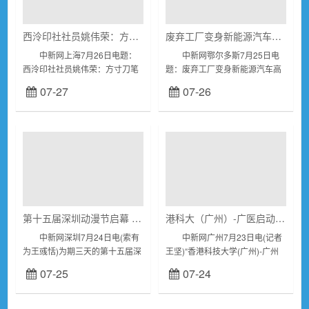
西泠印社社员姚伟荣：方寸刀笔间 守正传文脉
废弃工厂变身新能源汽车高地 内蒙古小城找到“新赛道”
中新网上海7月26日电题：
中新网鄂尔多斯7月25日电
西泠印社社员姚伟荣：方寸刀笔
题：废弃工厂变身新能源汽车高
间守正传文脉 作者范宇
地内蒙古小城找到“新赛道”
07-27
07-26
斌 案上青田石温润沉静，手
中新网记者李爱平图为康巴什区
中刻刀起落铿锵，细碎石沫伴着
的新能源汽车展示销售中心...
金石之声簌...
第十五届深圳动漫节启幕 营造沉浸式国风次元氛围
港科大（广州）-广医启动教育科技人才一体化发展行动计划
中新网深圳7月24日电(索有
中新网广州7月23日电(记者
为王彧恬)为期三天的第十五届深
王坚)“香港科技大学(广州)-广州
圳动漫节24日在深圳福田会展中
医科大学全面深化教育科技人才
07-25
07-24
心启幕。本届动漫节以“国风新韵
一体化发展行动计划启动仪式
向阳而生”为主题，融汇传统国风
(ResearchHappyHo...
美...