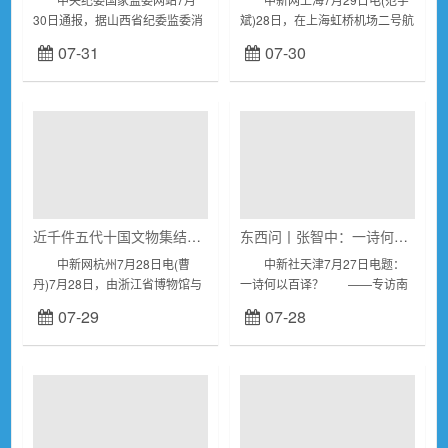
30日通报，据山西省纪委监委消
斌)28日，在上海虹桥机场二号航
息：山西省长治市委原副书记，
站楼星空间，身着哈尼族服饰的
07-31
07-30
市政府原党组书记、市长陈向阳
云南绿春青年成为一道靓丽的风
涉嫌严重违纪违法，目前正接受
景线。 作为2026年上海市长
山西省纪委监委纪律...
宁...
近千件五代十国文物集结杭州 “太平年·天下同宁”展启幕
东西问丨张智中：一诗何以百译？
中新网杭州7月28日电(曹
中新社天津7月27日电题：
丹)7月28日，由浙江省博物馆与
一诗何以百译？ ——专访南
华策影视集团共同主办的“太平年
开大学外国语学院教授、中华诗
07-29
07-28
·天下同宁”展在浙江杭州启幕，
词外译中心主任张智中 中新
来自全国近百家文博机构的近千
社记者杨子炀周亚强 ...
件五代十国...