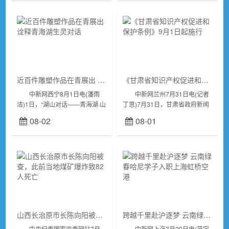
LHAA...
近百件雕塑作品在青展出 诠释青海湖生灵对话
《甘肃省知识产权促进和保护条例》9月1日起施行
中新网西宁8月1日电(潘雨
中新网兰州7月31日电(记者
洁)1日，“湖山对话——青海湖·山
丁思)7月31日，甘肃省政府新闻
河·生灵·传承”雕塑展在青海美术
办举行新闻发布会对外介绍称，
08-02
08-01
馆开展。 青海湖被誉为“高原
甘肃省十四届人大常委会第二十
蓝宝石”，是我国西部重要生态...
四次会议7月30日下午在兰州闭
幕，会...
山西长治原市长陈向阳被查，此前当地煤矿爆炸致82人死亡
跨越千里赴沪逐梦 云南绿春哈尼学子入职上海虹桥空港
中央纪委国家监委网站7月
中新网上海7月29日电(范宇