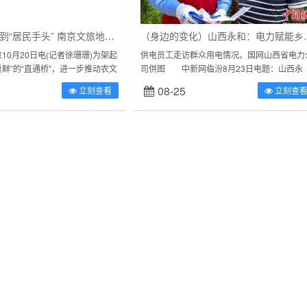
从“乡村地头”到“居民手头” 南京文旅地标赋能美好生活
（身边的变化）山西永
月20日电(记者徐珊珊)为架起
供电员工走访群众用电情况。国网山西省电力
桌鲜”的“直通桥”，进一步推动农文
司供图 中新网临汾8月23日电题：山西永
，10月19日至20日，由南京旅
和：电力赋能乡村振兴小村庄实现大变化 
08-25
立刻查看
立刻查
者高雨晴冉涌...