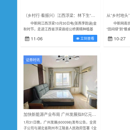
（乡村行·看振兴）江西浮梁：林下生“金” 撬动村民“共富”新支点
中新网江西浮梁10月30日电(张燕李韵涵)金
中新网南京10
秋时节，走进江西省浮梁县经公桥黄精种植基
“田间绿”到“餐
地，成片的大树下，一颗颗带着绿叶的黄精正茁
旅产业有机融合
11-06
10-27
立刻查看
壮成长。随着深化集体林权制...
游集团、南京...
证券时讯
加快新能源产业布局 广州发展拟8亿元投建能源一体化项目
1月31日晚，广州发展(600098)发布公告，全资
子公司与湖北省荆州市江陵县人民政府签署《全