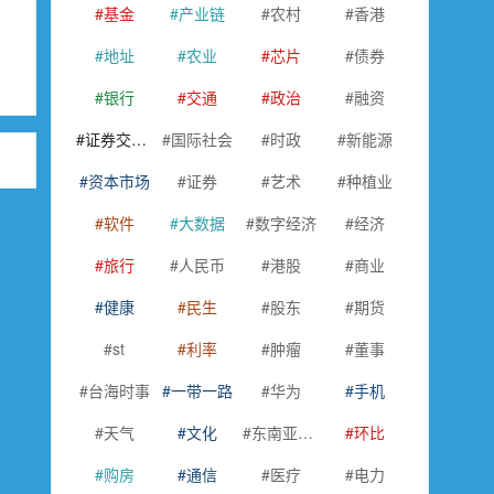
基金
产业链
农村
香港
地址
农业
芯片
债券
银行
交通
政治
融资
证券交易所
国际社会
时政
新能源
资本市场
证券
艺术
种植业
软件
大数据
数字经济
经济
旅行
人民币
港股
商业
健康
民生
股东
期货
st
利率
肿瘤
董事
台海时事
一带一路
华为
手机
天气
文化
东南亚国家联盟
环比
购房
通信
医疗
电力