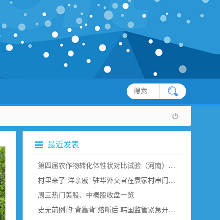
最近发表
第四届农作物转化体性状对比试验（河南）现场观摩在新乡举行
村里来了“洋亲戚” 驻华外交官在袁家村串门“取经”（组图）
周三热门美股、中概股收盘一览
史无前例的“背靠背”熔断后 韩国监管紧急开会说了点啥？