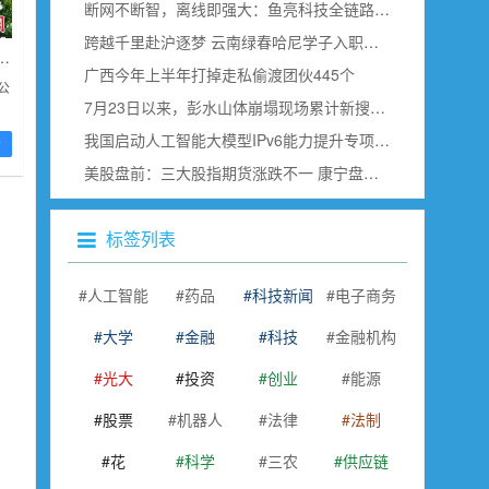
断网不断智，离线即强大：鱼亮科技全链路边缘语音赋能具身智能
跨越千里赴沪逐梦 云南绿春哈尼学子入职上海虹桥空港
和：电力赋能乡村振兴 小村庄实现大变化
广西今年上半年打掉走私偷渡团伙445个
公
7月23日以来，彭水山体崩塌现场累计新搜寻确认出30名遇难者
作
我国启动人工智能大模型IPv6能力提升专项行动
看
美股盘前：三大股指期货涨跌不一 康宁盘前跌超18% SK海力士即将公布财报
标签列表
人工智能
药品
科技新闻
电子商务
大学
金融
科技
金融机构
光大
投资
创业
能源
股票
机器人
法律
法制
花
科学
三农
供应链