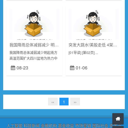
我国降雨总体减弱减少 明起南方高温范围扩大四川盆地为热力中心
突发大跳水!美股走低 4架苏-35战机为普京护航
我国降雨总体减弱减少明起南方
[01导读] [第02页] ...
高温范围扩大四川盆地为热力中
心...
08-23
01-06
‹‹
1
››
人工智能
科技新闻
金融机构
基金收益
市场营销
国际社会
资本市