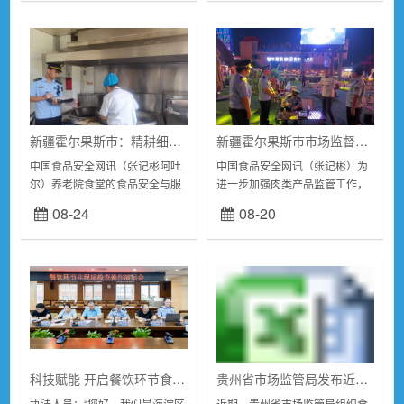
街市场监管所对辖区...
届三中全会精神...
新疆霍尔果斯市：精耕细作监管田 呵护养老食堂安
新疆霍尔果斯市市场监督管理局开展肉制品专项整治工作
中国食品安全网讯（张记彬阿吐
中国食品安全网讯（张记彬）为
尔）养老院食堂的食品安全与服
进一步加强肉类产品监管工作，
务质量成为了关乎老年人福祉和
规范食品经营行为，有效防控食
08-24
08-20
社会稳定的重要议题。新疆霍尔
品安全隐患，霍尔果斯市市场监
果斯市市场监督管理局肩负着保
督管理局联合市公安局开展严厉
障银发餐桌安全的...
打击肉类产品违法犯罪...
科技赋能 开启餐饮环节食品安全“云端监管”时代
贵州省市场监管局发布近日关于34批次食品抽检不合格情况的通告
执法人员：“您好，我们是海淀区
近期，贵州省市场监管局组织食