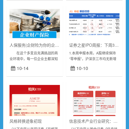
放式指...
值仍处阶段性低位，...
人保服务|企财险为你的企业护航
证券之星IPO周报：下周3只新股申购(名单)
在这个多变且充满挑战的商
1.本周申报本周，A股继续保持
业环境中，每一位企业主都深知
“零申报”，沪深京三市均无新增
风险管理的重要性。毕竟，无论
受理的IPO申请。不过，有4家公
10-14
10-10
是天灾还是人祸，任何突发事件
司更新了上市申请审核动态。其
都可能给企业的正常运营带来不
中，湖北兴福电子材料股份有限
小的冲击。而企财险，...
公司(...
风格转换迹象初现
信息技术产业行业研究：AI持续迭代，关注硬件及应用落地投资机会
（以下内容从华福证券《风格转
（以下内容从国金证券《信息技