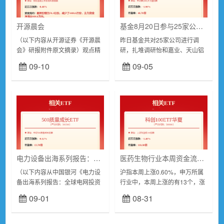
开源晨会
基金8月20日参与25家公司的调研活动
（以下内容从开源证券《开源晨
昨日基金共对25家公司进行调
会》研报附件原文摘录）观点精
研，扎堆调研怡和嘉业、天山铝
粹总量视角【固定收益】转债左
业、艾森股份等。证券时报•数据
09-10
09-05
侧行情注重应对，重点关注回售
宝统计，8月20日共30家公司被
策略――固收专题-20240820行
机构调研，按调研机构类型看，
业公司...
基金参与25...
电力设备出海系列报告：全球电网投资高增，电力设备出海可期
医药生物行业本周资金流出榜：8股净流出资金超亿元
（以下内容从中国银河《电力设
沪指本周上涨0.60%，申万所属
备出海系列报告：全球电网投资
行业中，本周上涨的有13个，涨
高增，电力设备出海可期》研报
幅居前的行业为银行、通信，涨
09-01
08-31
附件原文摘录）全球电网投资
幅为2.66%、2.42%。医药生物
2030年有望翻番达6000亿美
行业本周上涨0.05%。跌幅居前
元。受益于工业化...
的...