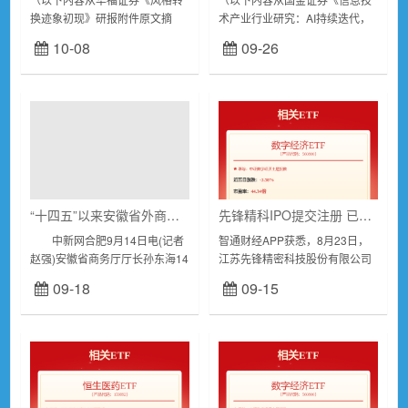
换迹象初现》研报附件原文摘
术产业行业研究：AI持续迭代，
录）投资要点：市场思考：本周
关注硬件及应用落地投资机会》
10-08
09-26
市场小幅反弹，全A上涨
研报附件原文摘录）投资逻辑电
1.37%。市场前3日缩量下行，以
子板块：电子Q2盈利同环比快速
银行为代表的红利防...
增长，关注苹...
“十四五”以来安徽省外商直接投资年均增长11.9%
先锋精科IPO提交注册 已实现量产供应7nm及以下国产刻蚀设备关键零部件
中新网合肥9月14日电(记者
智通财经APP获悉，8月23日，
赵强)安徽省商务厅厅长孙东海14
江苏先锋精密科技股份有限公司
日说，“十四五”以来，该省外商
(简称：先锋精科)申请上交所科
09-18
09-15
直接投资年均增长11.9%，高于
创板IPO审核状态变更为“提交注
全国7.7个百分点。...
册”。华泰联合证券为其保荐机
构，拟募资...