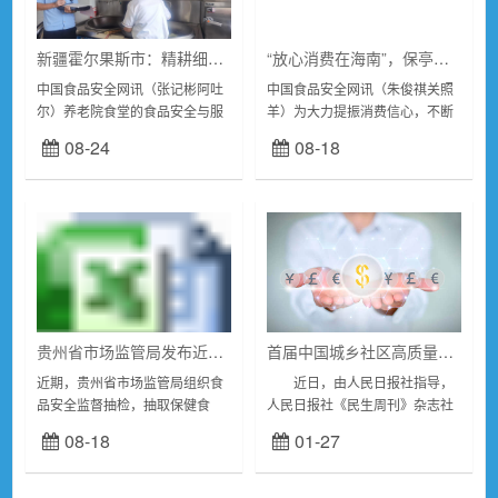
新疆霍尔果斯市：精耕细作监管田 呵护养老食堂安
​“放心消费在海南”，保亭县市场监管局在行动！
中国食品安全网讯（张记彬阿吐
中国食品安全网讯（朱俊祺关照
尔）养老院食堂的食品安全与服
羊）为大力提振消费信心，不断
务质量成为了关乎老年人福祉和
优化营商环境，全力营造安全放
08-24
08-18
社会稳定的重要议题。新疆霍尔
心的消费环境，保亭县市场监督
果斯市市场监督管理局肩负着保
管理局在省市场监管局指导下深
障银发餐桌安全的...
入开展放心消费创建...
贵州省市场监管局发布近日关于34批次食品抽检不合格情况的通告
首届中国城乡社区高质量发展论坛在京举行
近期，贵州省市场监管局组织食
近日，由人民日报社指导，
品安全监督抽检，抽取保健食
人民日报社《民生周刊》杂志社
品、饼干、餐饮食品、茶叶及相
与中国社区发展协会联合主办的
08-18
01-27
关制品、炒货食品及坚果制品、
首届中国城乡社区高质量发展论
蛋制品、淀粉及淀粉制品、调味
坛暨2023全国城乡社区高质量发
品、豆制品、方便食品、...
展典型案例...