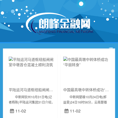
平陆运河马道枢纽船闸闸室中墩首仓混凝土顺利浇筑
中国最高墩中转体桥成功“华丽转身”
中新网钦州10月31日电(记
中新网楚雄10月24日电(郝
者杨陈)平陆运河集团31日介绍，
益旻)24日16时56分，云南楚雄
平陆运河马道枢纽船闸闸室中墩
姚安至南华高速公路(下称“姚南
11-02
11-02
首仓混凝土日前顺利浇筑，标志
高速”)主线大谷堆大桥正式启动
着马道枢纽船闸主体建设所涉及
转体作业，79分钟后大桥墩中转