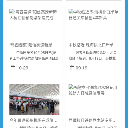
到的仓面全...
体...
“粤西要道”阳信高速新屋大桥左幅预制梁架设完成
中秋临近 珠海拱北口岸单日通关车辆创4年新高
中新网茂名10月25日电(记
记者从珠海边检总站拱北边
者王坚)中铁六局阳信高速项目部
检站了解到，9月13日，经拱北
25日通报称，阳春至信宜(粤桂
口岸来往珠澳的两地牌车辆达
10-29
09-19
界)高速公路8标段新屋大桥左幅
9200余辆次，创下近4年来单日
预制梁已顺利架设完成，标志着
通关车辆最高纪录，截至目前，
项目重...
拱北边检站年内累...
今年暑运郑州机场完成旅客吞吐量近550万人次
西藏拉日铁路尼木站专用线助力县域经济发展
中新网郑州8月31日电(李超
中新网拉萨8月31日电(马正