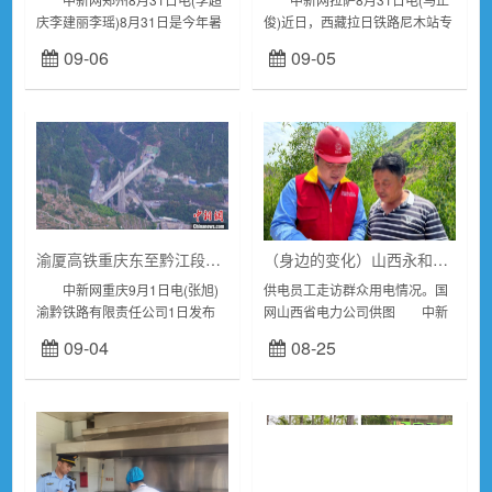
庆李建丽李瑶)8月31日是今年暑
俊)近日，西藏拉日铁路尼木站专
运最后一天，据初步统计，为期
用线现场，一列运有1400多吨钢
09-06
09-05
两个月的暑运期间，郑州新郑国
材的列车抵达尼木站，货场值班
际机场(以下简称“郑州机场”)，
员周振斌在现场盯控卸车作业。
共...
这批钢材两...
渝厦高铁重庆东至黔江段桥、隧贯通
（身边的变化）山西永和：电力赋能乡村振兴 小村庄实现大变化
中新网重庆9月1日电(张旭)
供电员工走访群众用电情况。国
渝黔铁路有限责任公司1日发布
网山西省电力公司供图 中新
消息，当日，随着施工人员最后
网临汾8月23日电题：山西永
09-04
08-25
一次爆破施工，历经1260多天的
和：电力赋能乡村振兴小村庄实
建设，渝厦高铁重庆东至黔江段
现大变化 作者高雨晴冉涌...
(原名渝湘...