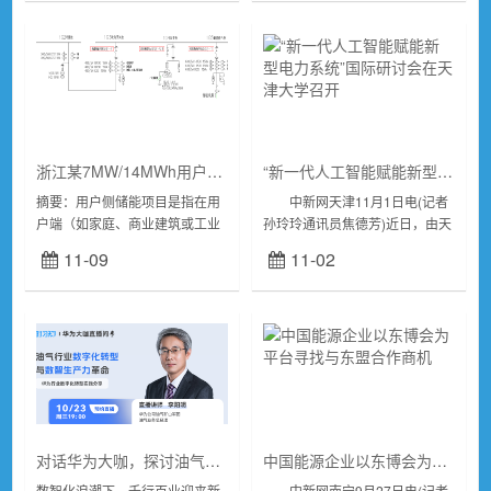
人保携手白...
带您领略汽车...
浙江某7MW/14MWh用户储能项目安科瑞电力监控系统
“新一代人工智能赋能新型电力系统”国际研讨会在天津大学召开
摘要：用户侧储能项目是指在用
中新网天津11月1日电(记者
户端（如家庭、商业建筑或工业
孙玲玲通讯员焦德芳)近日，由天
设施）部署储能系统，以实现能
津大学、高等教育出版社、中国
11-09
11-02
量的高效管理和利用。随着可再
工程院战略咨询中心共同主办的
生能源的快速发展，尤其是太阳
Engineering“新一代人工...
能和风能的普及，...
对话华为大咖，探讨油气行业数字化转型和人工智能技术的应用与实践
中国能源企业以东博会为平台寻找与东盟合作商机
数智化浪潮下，千行百业迎来新
中新网南宁9月27日电(记者