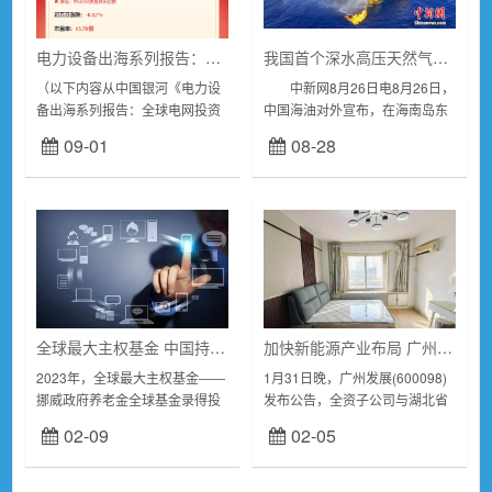
电力设备出海系列报告：全球电网投资高增，电力设备出海可期
我国首个深水高压天然气开发项目钻完井作业全部完成
（以下内容从中国银河《电力设
中新网8月26日电8月26日，
备出海系列报告：全球电网投资
中国海油对外宣布，在海南岛东
高增，电力设备出海可期》研报
南海域，我国海上压力最高的天
09-01
08-28
附件原文摘录）全球电网投资
然气开发井“深海一号”二期项目
2030年有望翻番达6000亿美
A12井(LS25-1-A12井)放喷...
元。受益于工业化...
全球最大主权基金 中国持仓曝光！
加快新能源产业布局 广州发展拟8亿元投建能源一体化项目
2023年，全球最大主权基金――
1月31日晚，广州发展(600098)
挪威政府养老金全球基金录得投
发布公告，全资子公司与湖北省
资回报率16.1%，期间投资收益
荆州市江陵县人民政府签署《全
02-09
02-05
达22220亿挪威克朗，折合人民
面战略合作协议》，共同推进江
币15191.73亿元。截至去年
陵县能源一体化项目，预计总投
底，...
资约8亿元...