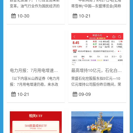
变革。油气行业作为国民经济的
蒋雪林)“中国—东盟博览会(简称
重要组成部分，是数字化转型的
东博会)成功举办21届也是葛洲坝
10-30
10-21
主战场之一，人工智能技术的应
集团深耕东盟的21年，自进入东
用已成为油气数字化转型的关键
盟市场以来，葛洲坝集团积极参
一步。可油气行业转...
与东...
电力月报：7月用电增速仍稳，来水改善下水电持续发力
最高增持10亿元，石化白马股股东再度出手！能源领域重磅利好，大规模设备更新方案印发！13只业绩翻倍股出炉
（以下内容从山西证券《电力月
荣盛石化控股股东拟5亿元—10
报：7月用电增速仍稳，来水改
亿元增持公司股份昨日晚间，荣
善下水电持续发力》研报附件原
盛石化发布公告，公司控股股东
10-21
09-09
文摘录）投资要点：电力月度数
拟增持股份，金额不低于人民币
据：7月行情回顾：7月CS电力
5亿元且不超过人民币10亿元，
及公用事业板...
本次增持不设定...