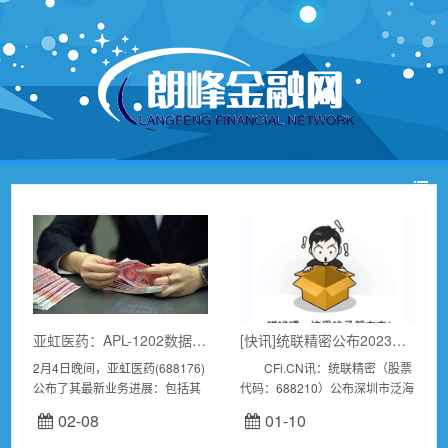
亚虹医药：APL-1202数据发布，未来将继续深耕膀胱癌领域拓展更多可能
[快讯]统联精密公布2023年分红实施方案
2月4日晚间，亚虹医药(688176)
CFi.CN讯：统联精密（股票
公布了其最新业务进展：包括其
代码：688210）公布深圳市泛海
核心在研产品APL-1202的3项临
统联精密制造股份有限公司2023
02-08
01-10
床试验，其他核心管线临床开发
年前三季度权益分派实施公告。
以及商业化的相关情况更新。
1.发放年度：2023...