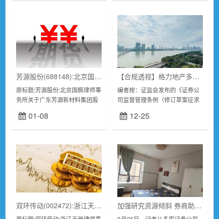
就...
芳源股份(688148):北京国枫律师事务所关于广东芳源新材料集团股份有限公司2023年第五次临时股东大会的法律意见书
【合规透视】格力地产多计净利润超6亿被通报批评：中信证券三季度末重仓
原标题:芳源股份:北京国枫律师事
编者按：证监会发布的《证券公
务所关于广东芳源新材料集团股
司监督管理条例（修订草案征求
份有限公司2023年第五次临时股
意见稿）》指出，证券公司从事
01-08
12-25
东大会的法律意见书北京市东城
证券自营业务不得存在从事或者
区建国门内大街26号...
协助他人从事不公平交易、利益
输送、规避监管要求或...
双环传动(002472):浙江天册律师事务所关于公司2023年第一次临时股东大会的法律意见书
加强研究资源倾斜 券商助力北交所高质量发展
原标题:双环传动:浙江天册律师事
9月26日，记者从多家证券公司