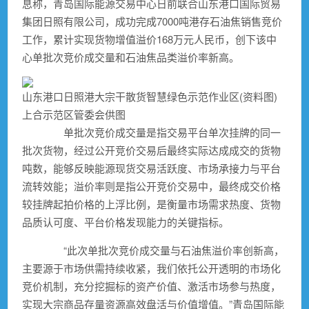
息称，青岛国际能源交易中心日前联合山东港口国际贸易
集团日照有限公司，成功完成7000吨港存石油焦销售竞价
工作，累计实现货物增值溢价168万元人民币，创下该中
心单批次竞价成交量和石油焦品类溢价率新高。
山东港口日照港大宗干散货智慧绿色示范作业区(资料图)
上合示范区管委会供图
单批次竞价成交量是指交易平台单次挂牌的同一
批次货物，经过公开竞价交易后最终实际达成成交的货物
吨数，能够反映能源现货交易活跃度、市场承接力与平台
流转效能；溢价率则是指公开竞价交易中，最终成交价格
较挂牌起拍价格的上浮比例，是衡量市场需求热度、货物
品质认可度、平台价格发现能力的关键指标。
“此次单批次竞价成交量与石油焦溢价率创新高，
主要源于市场供需持续收紧，我们依托公开透明的市场化
竞价机制，充分挖掘标的资产价值、激活市场参与热度，
实现大宗商品存量资源高效盘活与价值增值。”青岛国际能