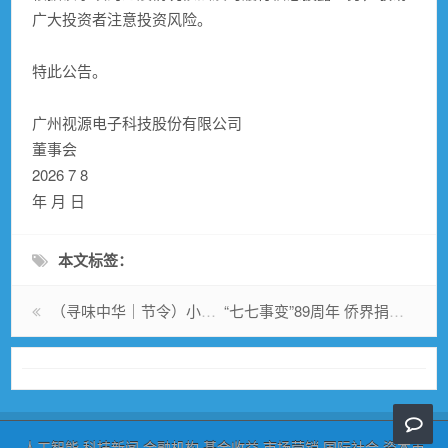
广大投资者注意投资风险。
特此公告。
广州视源电子科技股份有限公司
董事会
2026 7 8
年 月 日
本文标签：
（寻味中华｜节令）小暑食新早 人间烟火长
“七七事变”89周年 侨界捐《日露清韩明细图》揭侵略野心
人工智能
科技新闻
金融机构
基金收益
市场营销
国际社会
资本市