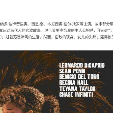
纳多·迪卡普里奥、西恩·潘、本尼西奥·德尔·托罗等主演。故事部分
左翼运动两代人的悲欢故事。迪卡普里奥饰演的主人公鲍勃，年轻时与
命，过着落魄潦倒的生活。然而，宿敌的现身、女儿的失踪，逼得他