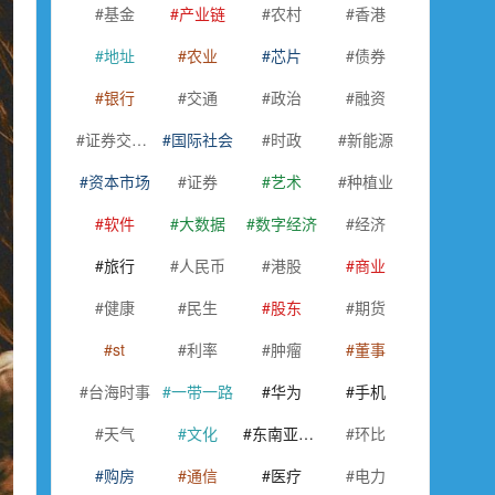
基金
产业链
农村
香港
地址
农业
芯片
债券
银行
交通
政治
融资
证券交易所
国际社会
时政
新能源
资本市场
证券
艺术
种植业
软件
大数据
数字经济
经济
旅行
人民币
港股
商业
健康
民生
股东
期货
st
利率
肿瘤
董事
台海时事
一带一路
华为
手机
天气
文化
东南亚国家联盟
环比
购房
通信
医疗
电力