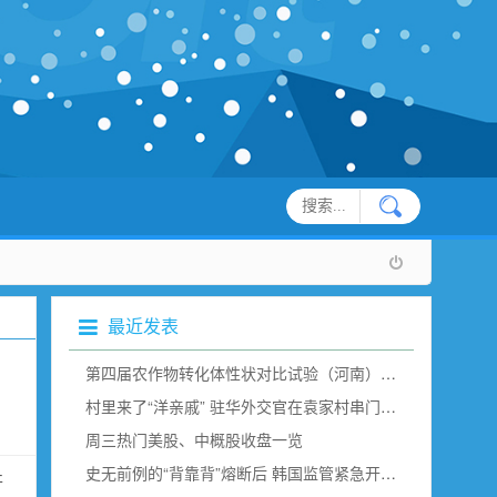
最近发表
第四届农作物转化体性状对比试验（河南）现场观摩在新乡举行
村里来了“洋亲戚” 驻华外交官在袁家村串门“取经”（组图）
周三热门美股、中概股收盘一览
史无前例的“背靠背”熔断后 韩国监管紧急开会说了点啥？
开