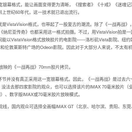
发的一种宽银幕格式，能让画面变得更为清晰，《搜索者》《十戒》《迷魂记
上世纪60年代，这一技术就已退出流行。
istaVision格式，也带起了一股复古的潮流。除了《一战再战》
尼亚传奇》也都采用这一格式拍摄。不过，用VistaVision拍是一
istaVision格式放映胶片的电影院——洛杉矶Vista影院、纽约
ner影院和伦敦莱斯特广场的Odeon影院。因此对于大部分人来说，不太有
来放映的《一战再战》70mm胶片拷贝。
环节并没有真正采用这一宽银幕格式。因此，《一战再战》是过去六
放映。没法去那四家影院的观众，也可以选择该片的IMAX 70毫米胶片（
）、数字版IMAX或70毫米胶片放映模式。
院线，国内观众可选择全画幅IMAX GT（北京、哈尔滨、贵阳、东莞