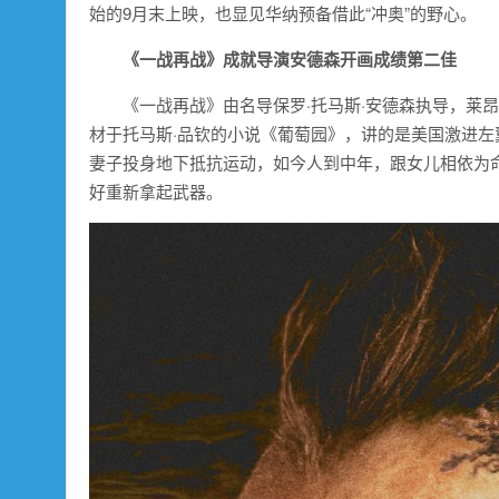
始的9月末上映，也显见华纳预备借此“冲奥”的野心。
《一战再战》成就导演安德森开画成绩第二佳
《一战再战》由名导保罗·托马斯·安德森执导，莱昂
材于托马斯·品钦的小说《葡萄园》，讲的是美国激进
妻子投身地下抵抗运动，如今人到中年，跟女儿相依为
好重新拿起武器。