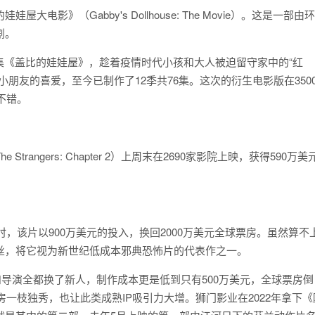
影》（Gabby's Dollhouse: The Movie）。这是一部由环
剧。
动画剧集《盖比的娃娃屋》，趁着疫情时代小孩和大人被迫留守家中的“红
朋友的喜爱，至今已制作了12季共76集。这次的衍生电影版在350
不错。
angers: Chapter 2）上周末在2690家影院上映，获得590万美
时，该片以900万美元的投入，换回2000万美元全球票房。虽然算不
丝，将它视为新世纪低成本邪典恐怖片的代表作之一。
和导演全都换了新人，制作成本更是低到只有500万美元，全球票房倒
房一枝独秀，也让此类成熟IP吸引力大增。狮门影业在2022年拿下《