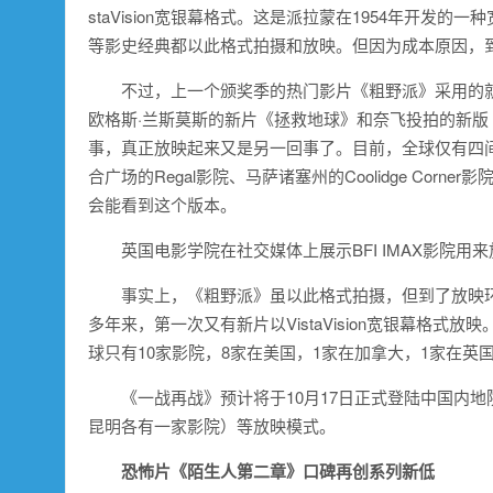
staVision宽银幕格式。这是派拉蒙在1954年开
等影史经典都以此格式拍摄和放映。但因为成本原因，到
不过，上一个颁奖季的热门影片《粗野派》采用的就是V
欧格斯·兰斯莫斯的新片《拯救地球》和奈飞投拍的新版《纳
事，真正放映起来又是另一回事了。目前，全球仅有四间能以V
合广场的Regal影院、马萨诸塞州的Coolidge Cor
会能看到这个版本。
英国电影学院在社交媒体上展示BFI IMAX影院用
事实上，《粗野派》虽以此格式拍摄，但到了放映
多年来，第一次又有新片以VistaVision宽银幕格式
球只有10家影院，8家在美国，1家在加拿大，1家在英国
《一战再战》预计将于10月17日正式登陆中国内地
昆明各有一家影院）等放映模式。
恐怖片《陌生人第二章》口碑再创系列新低