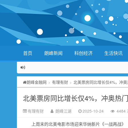
首页
朗峰新闻
科创经济
生活快讯
朗峰金融网
有理有财
北美票房同比增长仅4%，冲
>
>
北美票房同比增长仅4%，冲奥热
有理有财
朗峰江湖
2025-10-24
4484
上周末的北美电影市场迎来华纳新片《一战再战》（One B