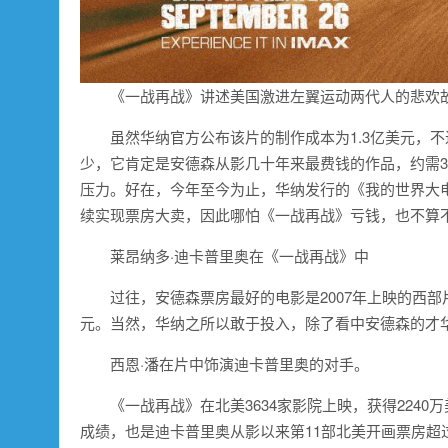
《一战再战》讲述美国激进左翼运动两代人的悲欢
虽然华纳官方公布该片的制作成本为1.3亿美元，不
少，它肯定是安德森从影几十年来最费钱的作品，约需
压力。好在，今年至今为止，华纳发行的《我的世界大
续实现票房大卖，因此哪怕《一战再战》亏钱，也不算
莱昂纳多·迪卡普里奥在《一战再战》中
过往，安德森票房最好的电影是2007年上映的西部
元。当然，华纳之所以敢于投入，除了看中安德森的才
西恩·潘在片中饰演迪卡普里奥的对手。
《一战再战》在北美3634家影院上映，获得224
成绩，也是迪卡普里奥从影以来第11部北美开画票房超过