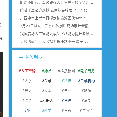
断网不断智，离线即强大：鱼亮科技全链路边缘语音赋能具身智能
跨越千里赴沪逐梦 云南绿春哈尼学子入职上海虹桥空港
广西今年上半年打掉走私偷渡团伙445个
取
7月23日以来，彭水山体崩塌现场累计新搜寻确认出30名遇难者
我国启动人工智能大模型IPv6能力提升专项行动
只
美股盘前：三大股指期货涨跌不一 康宁盘前跌超18% SK海力士即将公布财报
标签列表
人工智能
药品
科技新闻
电子商务
大学
金融
科技
金融机构
光大
投资
创业
能源
股票
机器人
法律
法制
花
科学
三农
供应链