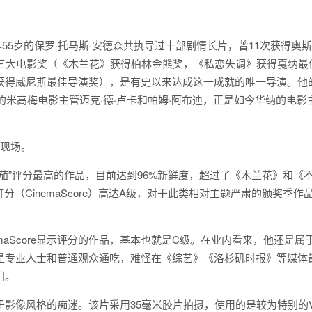
，今年55岁的保罗·托马斯·安德森共执导过十部剧情长片，曾11次获得奥斯
洲三大电影奖（《木兰花》获得柏林金熊奖，《私恋失调》获得戛纳最
获得威尼斯最佳导演奖），是有史以来达成这一成就的唯一导演。他
的米高梅电影主管迈克·德·卢卡和帕姆·阿布迪，正是如今华纳的电影
摄现场。
茄”评分最高的作品，目前达到96%新鲜度，超过了《木兰花》和《
（CinemaScore）高达A级，对于此类相对主题严肃的颁奖季作
maScore显示评分的作品，基本也就是C级。在业内看来，他还是属
是专业人士和普通观众通吃，难怪在《综艺》《洛杉矶时报》等媒体
门。
影像风格的痴迷。该片采用35毫米胶片拍摄，使用的是较为特别的V