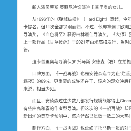
新人演员蔡斯·英菲尼迪饰演迪卡普里奥的女儿。
从1996年的《赌城纵横》（Hard Eight）算起
卡提名，但11次全都铩羽而归。不过，他却拿遍了欧
导演奖，《血色将至》获得柏林最佳导演奖，《大师》
上一部作品《甘草披萨》于2021年由米高梅发行，当时
管。
迪卡普里奥与导演保罗·托马斯·安德森（右）在拍
口碑方面，《一战再战》也是安德森迄今为止“烂番
羁夜》的89%。更重要的或许还在于，该片的观众映后打分
来说，相当少见。
而且，安德森过往少数几部发行规模能够得上Cine
有些曲高和寡的作者型导演。但这次的《一战再战》却
新出炉的奥斯卡预测中，该片俨然已是数一数二的大热
制作方面，《一战再战》也延续了托马斯一贯的对于