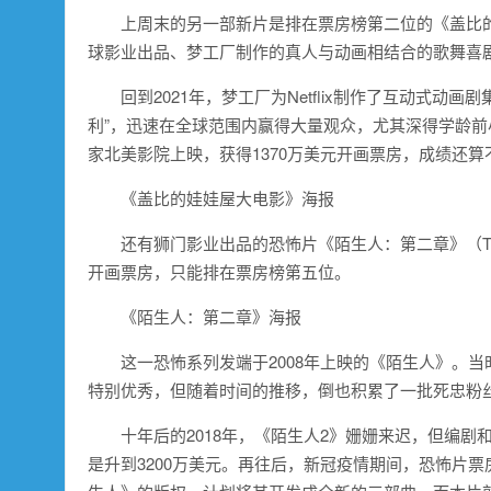
上周末的另一部新片是排在票房榜第二位的《盖比的娃娃屋大电
球影业出品、梦工厂制作的真人与动画相结合的歌舞喜
回到2021年，梦工厂为Netflix制作了互动式
利”，迅速在全球范围内赢得大量观众，尤其深得学龄前小
家北美影院上映，获得1370万美元开画票房，成绩还算
《盖比的娃娃屋大电影》海报
还有狮门影业出品的恐怖片《陌生人：第二章》（The Str
开画票房，只能排在票房榜第五位。
《陌生人：第二章》海报
这一恐怖系列发端于2008年上映的《陌生人》。当
特别优秀，但随着时间的推移，倒也积累了一批死忠粉
十年后的2018年，《陌生人2》姗姗来迟，但编剧
是升到3200万美元。再往后，新冠疫情期间，恐怖片票