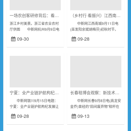
一场农创客研修背后：看浙江乡村振兴打法“升级”
（乡村行·看振兴）江西南城：“养鱼大户”化身“名誉村长” “游出”幸福致富路
浙江乡村美景。浙江省农业农村
中新网江西南城9月11日电
厅供图 中新网杭州9月9日电
(巫发阳余斌胡梅芬)初秋时节，
(记者王逸飞)刚从杭州回到家的
走进江西抚州市南城县洪门镇，
09-30
09-28
次日，金华市陈薇粮油机械化专
星星点点散布着大大小小的水
业合作社理事长陈薇就把合作
库，养殖户尧春龙正沿着水库闲
社...
逛，一边观看...
宁夏：全产业链护航枸杞发展 让小红果成为富民“大产业”
长春秸博会观察：新技术推动产生“绿色财富”
中新网银川9月15日电题：
中新网长春9月8日电(高龙安
宁夏：全产业链护航枸杞发展让
金乔)曾经的“田间废弃物”秸秆在
小红果成为富民“大产业” 作
科技的加持下，变成燃油、纸
09-28
09-13
者李佩珊马亚萍 枸杞是宁夏
浆、食品……2024中国(长春)秸
对话世界的“红色名片”，枸杞...
秆综合利用产业博览会(以下简称
“...