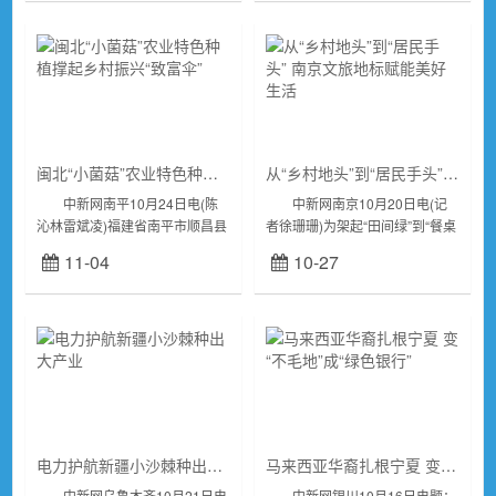
化集体林权制...
以撂荒地...
闽北“小菌菇”农业特色种植撑起乡村振兴“致富伞”
从“乡村地头”到“居民手头” 南京文旅地标赋能美好生活
中新网南平10月24日电(陈
中新网南京10月20日电(记
沁林雷斌凌)福建省南平市顺昌县
者徐珊珊)为架起“田间绿”到“餐桌
洋口镇石溪村的姬松茸种植大棚
鲜”的“直通桥”，进一步推动农文
11-04
10-27
内，一朵朵、一簇簇姬松茸破土
旅产业有机融合，10月19日至20
而出，铺满了整个“菌床”。大棚
日，由南京旅游集团、南京...
外的村民正...
电力护航新疆小沙棘种出大产业
马来西亚华裔扎根宁夏 变“不毛地”成“绿色银行”
中新网乌鲁木齐10月21日电
中新网银川10月16日电题：