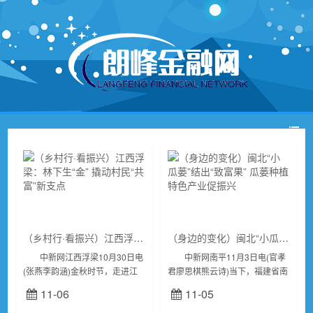
（乡村行·看振兴）江西浮梁：林下生“金” 撬动村民“共富”新支点
（身边的变化）闽北“小瓜蒌”结出“致富果” 瓜蒌种植特色产业促振兴
中新网江西浮梁10月30日电
中新网南平11月3日电(官孝
(张燕李韵涵)金秋时节，走进江
君廖思棋熊云诗)当下，福建省南
西省浮梁县经公桥黄精种植基
平市光泽县止马镇排下村的瓜蒌
11-06
11-05
地，成片的大树下，一颗颗带着
正式进入采摘季。近年来止马镇
绿叶的黄精正茁壮成长。随着深
为充分挖掘乡村产业发展潜力，