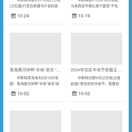
(王红霞)行走在新疆乌什县的高
马来西亚华裔扎根宁夏变“不毛
速路上，红彤彤的沙棘与蓝天白
地”成“绿色银行” 中新网记者
10-24
10-19
云相映，把深秋装扮得格外有韵
李佩珊 马来西亚华裔张佩心
味。近年来，乌什县依托“中国沙
与宁夏的故事，要从2015...
棘之乡”地理...
青海黄河岸畔“丰味”渐浓 “统种共富”村民齐增收
2024年农民丰收节安徽主场活动启幕 两岸同胞同庆丰收
中新网青海海东9月19日电
中新网合肥9月22日电(记者
题：青海黄河岸畔“丰味”渐浓“统
赵强)“参加农民丰收节，我看到
种共富”村民齐增收 作者李
了大陆农民一年的辛苦耕耘，终
10-02
10-02
隽 秋日高原，在黄河上游的
在秋分时节收获累累硕果。同
青海省海东市化隆回族自治县
时，也感受到了大陆对‘三农’工作
域...
的高度重...