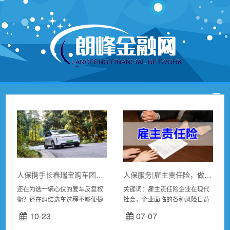
人保携手长春瑞宝购车团购会10月24日线上直播开启
人保服务|雇主责任险，做企业的护身符
还在为选一辆心仪的爱车反复权
关键词：雇主责任险企业在现代
衡？还在纠结选车过程不够便捷
社会，企业面临的各种风险日益
省心？别等了！10月24日，一场
增多，其中雇主责任险成为了一
10-23
07-07
汇聚实力与专业的购车盛宴即将
种重要的风险转移工具。雇主责
来袭——人保携手长春瑞宝购车
任险是一种保障雇主为员工在工