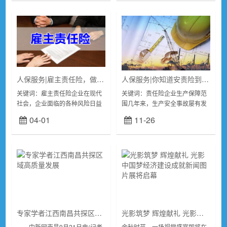
团购会线上直播专...
作中发生意外而导致...
人保服务|雇主责任险，做企业的护身符
人保服务|你知道安责险到底保什么吗？
关键词：雇主责任险企业在现代
关键词：责任险企业生产保障范
社会，企业面临的各种风险日益
围几年来，生产安全事故屡有发
增多，其中雇主责任险成为了一
生，造成了严重的财产损失和人
04-01
11-26
种重要的风险转移工具。雇主责
员伤亡，给社会的经济，企业的
任险是一种保障雇主为员工在工
经营，百姓的生活都造成了严重
作中发生意外而导致...
的影响。202...
专家学者江西南昌共探区域高质量发展
光影筑梦 辉煌献礼 光影中国梦经济建设成就新闻图片展将启幕
中新网南昌9月21日电(记者
金秋时节，一场视觉盛宴即将在