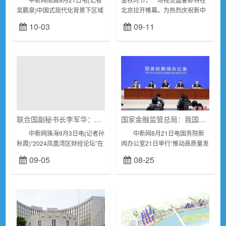
吴鹏泉)中国式现代化背景下区域
北京拉开帷幕。为热烈庆祝新中
高质量发展论坛21日在江西南昌
国成立75周年，由中国行业报协
10-03
09-11
举行，吸引了全国40多所高校、
会主办、中国行业报协会新闻摄
党校和科研机构的专家学者参
影专业委员会精心策划的“光影中
会。...
国梦经济...
联合国副秘书长李军华：全球经济韧性不应掩盖潜在下行风险
国家金融监管总局：我国保险赔付占灾害经济损失约10%左右
中新网珠海9月3日电(记者孙
中新网8月21日电国务院新
秋霞)“2024凤凰湾区财经论坛”在
闻办公室21日举行“推动高质量发
横琴粤澳深度合作区举行，联合
展”系列主题新闻发布会，国家金
09-05
08-25
国副秘书长李军华3日在开幕式
融监督管理总局财产保险监管司
作视频致辞时指出，经过多年的
司长尹江鳌在会上表示，我国保
经济...
险赔付占灾...