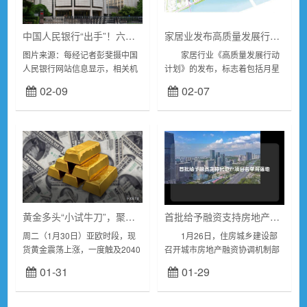
中国人民银行“出手”！六家信用评级机构被罚款合计超3400万元
家居业发布高质量发展行动计划
图片来源：每经记者彭斐摄中国
家居行业《高质量发展行动
人民银行网站信息显示，相关机
计划》的发布，标志着包括月星
构的违法行为类型主要包括，未
等在内的实体企业，主动拥抱行
02-09
02-07
按照法定评级程序及业务规则开
业高质量发展浪潮，直面消费者
展信用评级业务，违反独立性要
行为与态度变化，以精益求精的
求、违反...
匠心精神和产业链上下...
黄金多头“小试牛刀”，聚焦美联储利率决议，银价或再涨2%
首批给予融资支持房地产项目名单将落地
周二（1月30日）亚欧时段，现
1月26日，住房城乡建设部
货黄金震荡上涨，一度触及2040
召开城市房地产融资协调机制部
关口，为1月17日以来新高，但
署会明确，抓紧研究提出可以给
01-31
01-29
市场交投依然比较谨慎，交易商
予融资支持的房地产项目名单。
仍在等待美联储政策决定和主席
本月底前，第一批项目名单落地
鲍威尔的讲话...
后即可争取贷款。...