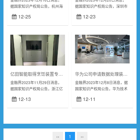
据国家知识产权局公告，杭州海
据国家知识产权局公告，深圳市
康威视数字技术股份有限公司申
信维通信股份有限公司取得一项
12-25
12-23
请一项名为“摄像机用的音频信号
名为“应用于5G通信的双频双极
处理电路和摄像机“，公开号
化MIMO天线系统及移动终端“，
CN11724...
授权公告...
亿田智能取得烹饪装置专利，节省空间及材料使用量
华为公司申请数据处理装置和方法专利，实现调度约束注入实体适配输入代码的多面体中间表示
金融界2023年11月29日消息，
金融界2023年12月8日消息，据
据国家知识产权局公告，浙江亿
国家知识产权局公告，华为技术
田智能厨电股份有限公司取得一
有限公司申请一项名为“为编译器
12-13
12-11
项名为“一种烹饪装置的水路系
提供多面体调度器的数据处理装
统、蒸箱及烹饪装置”，授权公告
置和方法“，公开号
号CN220...
CN117203610...
‹‹
1
››