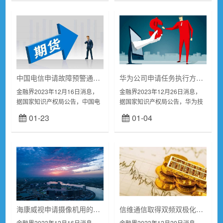
急性治疗。...
CN117214797A...
中国电信申请故障预警通知方法专利，解决了相关技术在通知预警消息时存在缺乏灵活性、信息过载、工作流程不流畅的技术问题
华为公司申请任务执行方法、装置、计算节点、HPC集群专利，实现进程间的负载均衡，提高MPI任务处理的速度和效率
金融界2023年12月16日消息，
金融界2023年12月26日消息，
据国家知识产权局公告，中国电
据国家知识产权局公告，华为技
信股份有限公司申请一项名为“故
术有限公司申请一项名为“任务执
01-23
01-04
障预警通知方法、装置、存储介
行方法、装置、计算节点、HPC
质和电子设备“，公开号
集群“，公开号CN117290079A...
CN1172348...
海康威视申请摄像机用的音频信号处理电路和摄像机专利，该方案可实现音频信号无损限幅
信维通信取得双频双极化MIMO天线系统及移动终端专利，天线组件的结构紧凑，且天线单元之间的隔离度好
金融界2023年12月16日消息，
金融界2023年12月20日消息，