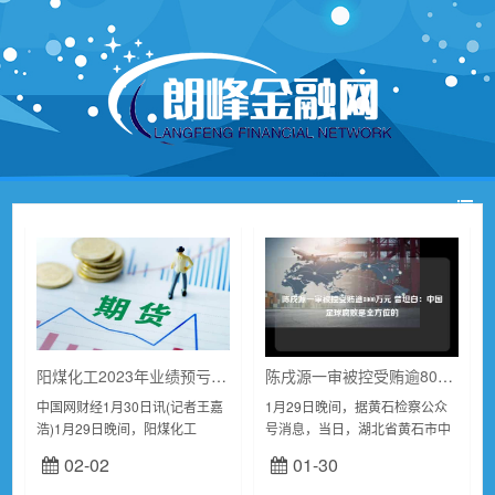
阳煤化工2023年业绩预亏11.6亿元至15.7亿元 公司及董监高收上交所监管函
陈戌源一审被控受贿逾8000万元 曾坦白：中国足球腐败是全方位的
中国网财经1月30日讯(记者王嘉
1月29日晚间，据黄石检察公众
浩)1月29日晚间，阳煤化工
号消息，当日，湖北省黄石市中
(600691.SH)发布2023年年度业
级人民法院一审公开开庭审理了
02-02
01-30
绩预亏公告，预计2023年年度实
中国足球协会原党委副书记、主
现归属于上市公司股东的净...
席陈戌源受贿一案。黄石市人民