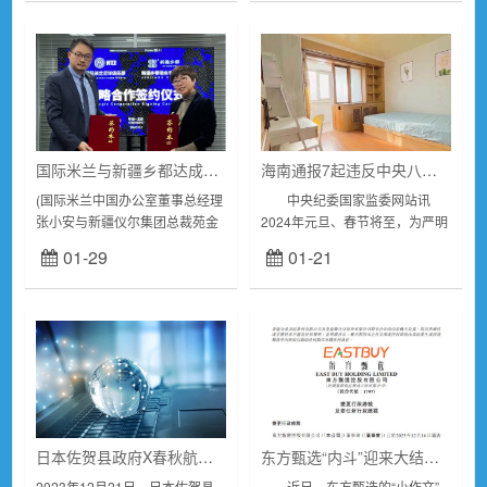
检察院指控：20...
国际米兰与新疆乡都达成战略合作
海南通报7起违反中央八项规定精神典型问题
(国际米兰中国办公室董事总经理
中央纪委国家监委网站讯
张小安与新疆仪尔集团总裁苑金
2024年元旦、春节将至，为严明
香现场签约)足球和葡萄酒，是意
纪律规矩，深入纠“四风”树新
01-29
01-21
大利的两张名片，在绿茵场上威
风，持续释放全面从严治党永远
名远扬的意大利，也是令人心驰
在路上、党的自我革命永远在路
神往的“葡萄...
上的鲜明信号...
日本佐贺县政府X春秋航空，综合推介会在上海举办
东方甄选“内斗”迎来大结局 股价盘中一度大涨近18%
2023年12月21日，日本佐贺县
近日，东方甄选的“小作文”