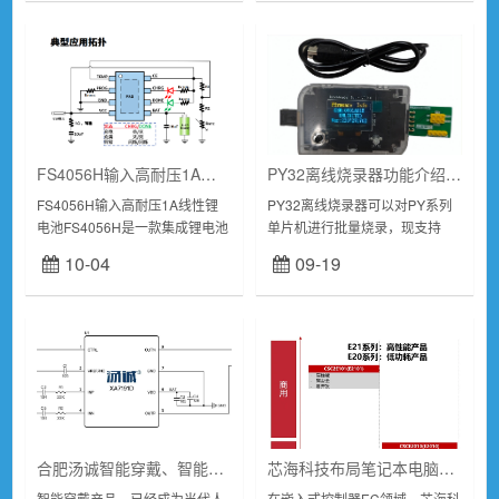
出。接下来，...
FS4056H输入高耐压1A线性锂电池充电管理芯片介绍
PY32离线烧录器功能介绍，使用说明，支持PY32系列多款单片机
FS4056H输入高耐压1A线性锂
PY32离线烧录器可以对PY系列
电池FS4056H是一款集成锂电池
单片机进行批量烧录，现支持
充电管理、电池充电状态指示的
PY32F002A/002B/020/003/030/071/0
10-04
09-19
线性锂电池充电管理芯片，为单
芯片各封...
节锂电池提供完整的电源解决
方...
合肥汤诚智能穿戴、智能手表XA7191D音频功放芯片应用解决方案
芯海科技布局笔记本电脑EC及USB HUB新品
智能穿戴产品，已经成为当代人
在嵌入式控制器EC领域，芯海科