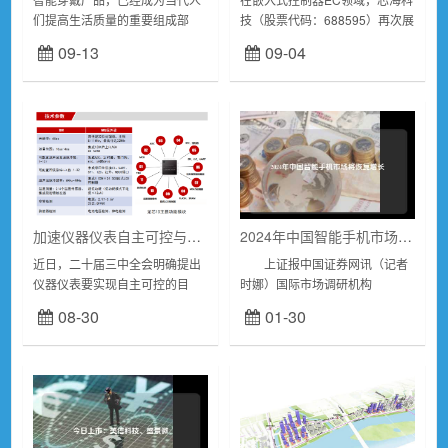
们提高生活质量的重要组成部
技（股票代码：688595）再次展
分。我们日常生活中常见的智能
现了其强大的研发实力和市场洞
09-13
09-04
穿戴设备包括智能手表、智能耳
察力。近日，公司推出全新EC新
机和智能手环等。智能手表作为
品CSCE2010（简称
其中的佼佼者，融合了...
E2010），...
加速仪器仪表自主可控与国产替换 龙芯推出水热气表专用测计量芯片
2024年中国智能手机市场将恢复增长
近日，二十届三中全会明确提出
上证报中国证券网讯（记者
仪器仪表要实现自主可控的目
时娜）国际市场调研机构
标，为我国仪器仪表产业的发展
Counterpoint1月25日晚发布的
08-30
01-30
指明了方向。在这一背景下，国
手机销量月度报告显示，2023年
内水表、气表、热表（以下简称
第四季度，中国智能手机销量触
“水热气表”）行业的...
底回...