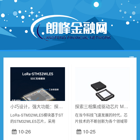
小巧设计，强大功能：探索SoC模块的多样化功能
探索三相集成驱动芯片 MS8828 的卓越特点
LoRa-STM32WLE5模块基于ST
在当今科技飞速发展的时代，芯
的STM32WLE5芯片，采用
片技术的不断创新为各个领域带
LoRa®调制，适用于超远程和超
来了前所未有的变革。其中，三
10-26
10-25
低功耗无线电解决方案。搭载高
相集成驱动芯片MS8828以其独
性能Arm®Cortex®-...
特的特点在众多芯片中脱颖而