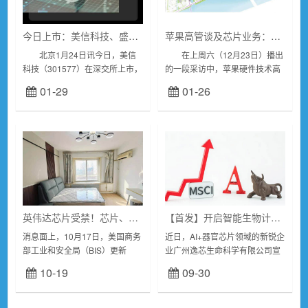
今日上市：美信科技、盛景微
苹果高管谈及芯片业务：关键技术自有是20年来最大变化！
北京1月24日讯今日，美信
在上周六（12月23日）播出
科技（301577）在深交所上市，
的一段采访中，苹果硬件技术高
盛景微（603375）在上交所上
级副总裁JohnySrouji和硬件工程
01-29
01-26
市。 深交所：美信科技
高级副总裁JohnTernus谈及了苹
（301577） 美信科技是一
果...
家...
英伟达芯片受禁！芯片、算力概念爆发，寒武纪“20cm”涨停 景嘉微等大涨
【首发】开启智能生物计算新纪元，逸芯获芯航领投数千万天使轮投资
消息面上，10月17日，美国商务
近日，AI+器官芯片领域的新锐企
部工业和安全局（BIS）更新
业广州逸芯生命科学有限公司宣
2022年10月发布的对华出口管制
布，成功完成由芯航资本领投的
10-19
09-30
规定，收紧AI芯片等领域限制。
数千万天使轮融资。逸芯聚焦
根据最新的规则，英伟达包括
AI+器官芯片微生理系统,立足生
A800和...
物材料、干...