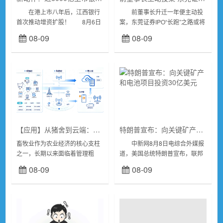
在港上市八年后，江西银行
前董事长升迁一年便主动投
首次推动增资扩股！ 8月6日
案，东莞证券IPO“长跑”之路或将
晚间，该行公告称，董事会通过
再生枝节。 8月7日，东莞纪
08-09
08-09
议案，建议向合资格认购方发行
检监察网通报，东莞市投资控股
不超过7.15亿股内资股及不超过
集团有限公司原党委书记、董事
2....
长陈照星...
【应用】从猪舍到云端：无线传输技术如何让养殖场“活”了过来
特朗普宣布：向关键矿产和电池项目投资30亿美元
畜牧业作为农业经济的核心支柱
中新网8月8日电综合外媒报
之一，长期以来面临着管理粗
道，美国总统特朗普宣布，联邦
放、人力成本高、疫病防控被
政府将向多个关键矿产和电池项
08-09
08-09
动、资源利用率低等痛点。随着
目投资30亿美元，以推动国内生
物联网、大数据等数字技术的渗
产并促进相关产业发展。...
透，无线传输技术正成为破...