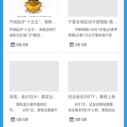
开局起步“十五五”：海南加快打造航空区域门户枢纽
宁夏全域启动守望相助“救急难”行动 900万元专项资金帮扶困境婴幼儿
开局起步“十五五”：海南加快打
中新网银川8月7日电(记者李
造航空区域门户枢纽...
佩珊)记者7日从宁夏民政厅获
悉，中华慈善总会守望相助“救急
08-08
08-08
难”行动宁夏全域试点工作正式启
动。未来三年，宁夏将投入约
900万元...
深夜，金价拉升！美就业数据远低于预期，加息或生变
创业板系列ETF，重磅上新
国际金价盘中直线拉
8月7日，证监会网站披露，
升。 8月7日，受就业数据不
创业板系列ETF上新，首批创业
及预期影响，美联储加息预期降
板算力基础设施ETF、创业板金
08-08
08-08
温，美股开盘后普遍上涨。科技
融科技ETF集体上报。 上报
股涨幅居前，纳斯达克指数上涨
首批创业板算力基础设施ETF的