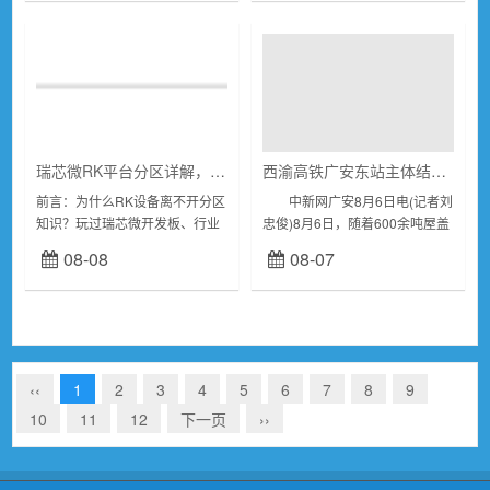
1%，费城半导体指...
基金...
瑞芯微RK平台分区详解，从parameter、GPT与全分区，触觉智能RK3576开发板实战教程
西渝高铁广安东站主体结构完工
前言：为什么RK设备离不开分区
中新网广安8月6日电(记者刘
知识？玩过瑞芯微开发板、行业
忠俊)8月6日，随着600余吨屋盖
平板、工控盒子、AI摄像头的朋
钢结构网架精准提升至指定位置
08-08
08-07
友，大概率踩过这些坑：1.改完
并完成对接，西安至重庆高速铁
固件分区后板子黑屏、卡Logo...
路(以下简称“西渝高铁”)康渝段
广...
‹‹
1
2
3
4
5
6
7
8
9
10
11
12
下一页
››