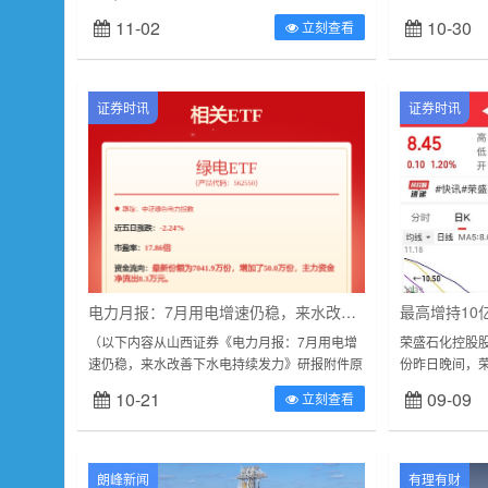
国工程院战略咨询中心共同主办的
主战场之一，
11-02
10-30
立刻查看
Engineering“新一代人工...
字化转型的关键
证券时讯
证券时讯
电力月报：7月用电增速仍稳，来水改善下水电持续发力
（以下内容从山西证券《电力月报：7月用电增
荣盛石化控股股
速仍稳，来水改善下水电持续发力》研报附件原
份昨日晚间，
文摘录）投资要点：电力月度数据：7月行情回
拟增持股份，
10-21
09-09
立刻查看
顾：7月CS电力及公用事业板...
人民币10亿元，
朗峰新闻
有理有财