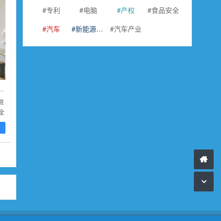
专利
电脑
产权
食品安全
汽车
新能源汽车
汽车产业
拟8亿元投建能源一体化项目
资
全
化
看