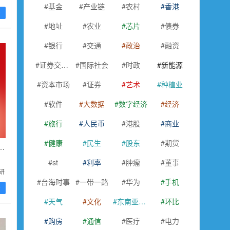
基金
产业链
农村
香港
看
地址
农业
芯片
债券
银行
交通
政治
融资
证券交易所
国际社会
时政
新能源
资本市场
证券
艺术
种植业
软件
大数据
数字经济
经济
旅行
人民币
港股
商业
健康
民生
股东
期货
：全球电网投资高增，电力设备出海可期
st
利率
肿瘤
董事
研
台海时事
一带一路
华为
手机
翻
看
天气
文化
东南亚国家联盟
环比
购房
通信
医疗
电力