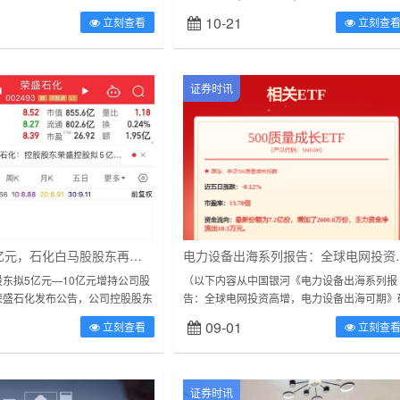
人工智能技术的应用已成为油气数
坝集团深耕东盟的21年，自进入东盟市场以
10-21
立刻查看
立刻查
一步。可油气行业转...
来，葛洲坝集团积极参与东...
证券时讯
最高增持10亿元，石化白马股股东再度出手！能源领域重磅利好，大规模设备更新方案印发！13只业绩翻倍股出炉
电力设备出海系列报告
东拟5亿元—10亿元增持公司股
（以下内容从中国银河《电力设备出海系列报
荣盛石化发布公告，公司控股股东
告：全球电网投资高增，电力设备出海可期》
金额不低于人民币5亿元且不超过
报附件原文摘录）全球电网投资2030年有望
09-01
立刻查看
立刻查
本次增持不设定...
番达6000亿美元。受益于工业化...
证券时讯