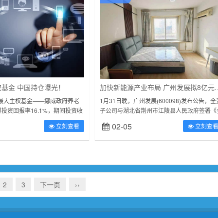
基金 中国持仓曝光！
加快新能源产业布局 广州发展
球最大主权基金――挪威政府养老
1月31日晚，广州发展(600098)发布公告，全
投资回报率16.1%，期间投资收
子公司与湖北省荆州市江陵县人民政府签署《
挪威克朗，折合人民币15191.73
面战略合作协议》，共同推进江陵县能源一体
02-05
立刻查看
立刻查
，...
项目，预计总投资约8亿元...
2
3
下一页
››