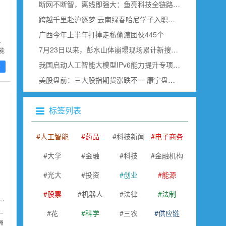
断网不断智，离线即强大：鱼亮科技全链路边缘语音赋能具身智能
跨越千里赴沪逐梦 云南绿春哈尼学子入职上海虹桥空港
广西今年上半年打掉走私偷渡团伙445个
、
7月23日以来，彭水山体崩塌现场累计新搜寻确认出30名遇难者
能
发
我国启动人工智能大模型IPv6能力提升专项行动
看
美股盘前：三大股指期货涨跌不一 康宁盘前跌超18% SK海力士即将公布财报
标签列表
人工智能
药品
科技新闻
电子商务
大学
金融
科技
金融机构
光大
投资
创业
能源
股票
机器人
法律
法制
博会为平台寻找与东盟合作商机
花
科学
三农
供应链
—
洲