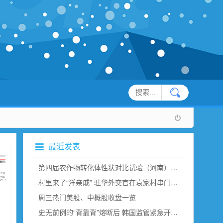
最近发表
第四届农作物转化体性状对比试验（河南）现场观摩在新乡举行
村里来了“洋亲戚” 驻华外交官在袁家村串门“取经”（组图）
周三热门美股、中概股收盘一览
史无前例的“背靠背”熔断后 韩国监管紧急开会说了点啥？