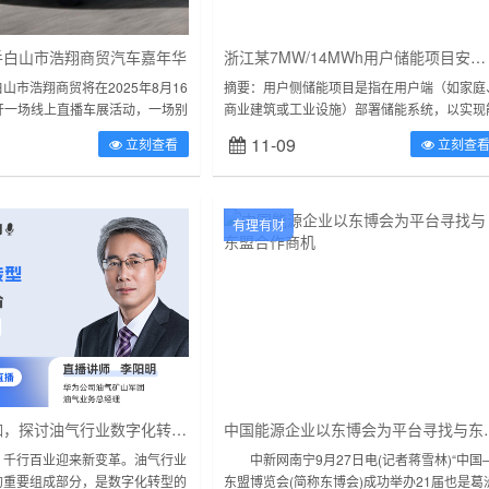
手白山市浩翔商贸汽车嘉年华
浙江某7MW/14MWh用户储能项目安科瑞电力监控系统
山市浩翔商贸将在2025年8月16
摘要：用户侧储能项目是指在用户端（如家庭
展开一场线上直播车展活动，一场别
商业建筑或工业设施）部署储能系统，以实现
盛宴即将拉开帷幕！哈弗汽车线上
量的高效管理和利用。随着可再生能源的快速
11-09
立刻查看
立刻查
您领略汽车...
展，尤其是太阳能和风能的普及，...
有理有财
对话华为大咖，探讨油气行业数字化转型和人工智能技术的应用与实践
中国能源企业以东
，千行百业迎来新变革。油气行业
中新网南宁9月27日电(记者蒋雪林)“中国
的重要组成部分，是数字化转型的
东盟博览会(简称东博会)成功举办21届也是葛