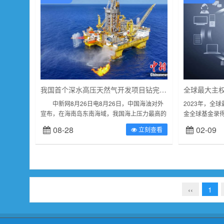
我国首个深水高压天然气开发项目钻完井作业全部完成
全球最大主权
中新网8月26日电8月26日，中国海油对外
2023年，全
宣布，在海南岛东南海域，我国海上压力最高的
金全球基金录得
天然气开发井“深海一号”二期项目A12井(LS25-
益达22220亿
08-28
02-09
立刻查看
1-A12井)放喷...
亿元。截至去年底
‹‹
1