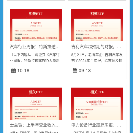
用占比高...
绍，前三季度我...
汽车行业周报：特斯拉透露FSD入华新进展，各省市陆续发布汽车置换补贴方案
吉利汽车超预期的财报，透露了新能源汽车的进化逻辑
（以下内容从上海证券《汽车行
8月21日，老牌车企--吉利汽车发
业周报：特斯拉透露FSD入华新
布了2024年半年报，给市场及投
进展，各省市陆续发布汽车置换
资者交了一份堪称完美的答卷。
10-18
09-13
补贴方案》研报附件原文摘录）
核心数据大涨，吉利市场地位有
行情回顾过去一周，沪深300涨
望提升上半年，吉利汽...
跌幅为-2....
士兰微：上半年营业收入增长17.83% 全面布局汽车电子 高门槛市场占比继续提升
电力设备行业跟踪周报：海外储能需求超预期、锂电光伏低位盘整
8月19日晚间，国内半导体IDM
（以下内容从东吴证券《电力设