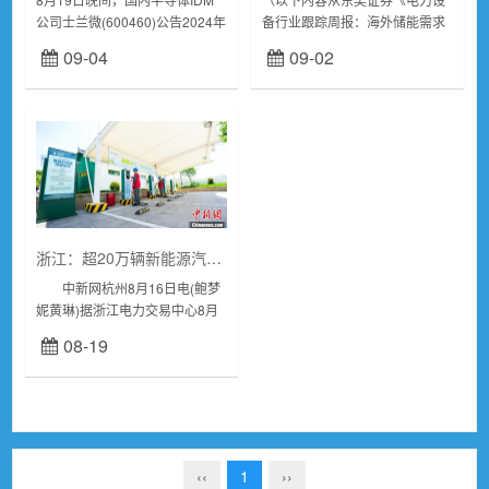
公司士兰微(600460)公告2024年
备行业跟踪周报：海外储能需求
半年度报告。受益于“发挥IDM模
超预期、锂电光伏低位盘整》研
09-04
09-02
式优势，聚焦高端客户和高门槛
报附件原文摘录）投资要点电气
市场；重点瞄准当前汽车、新
设备5547下跌0.94%，跌幅弱于
能...
大盘。发...
浙江：超20万辆新能源汽车充上绿电
中新网杭州8月16日电(鲍梦
妮黄琳)据浙江电力交易中心8月
16日消息，随着国网浙江电动汽
08-19
车公司达成9800万千瓦时的绿色
电力交易，今年上半年，浙江超
20万...
‹‹
1
››