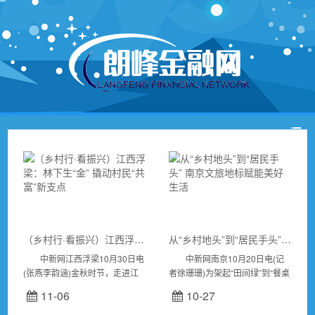
（乡村行·看振兴）江西浮梁：林下生“金” 撬动村民“共富”新支点
从“乡村地头”到“居民手头” 南京文旅地标赋能美好生活
中新网江西浮梁10月30日电
中新网南京10月20日电(记
(张燕李韵涵)金秋时节，走进江
者徐珊珊)为架起“田间绿”到“餐桌
西省浮梁县经公桥黄精种植基
鲜”的“直通桥”，进一步推动农文
11-06
10-27
地，成片的大树下，一颗颗带着
旅产业有机融合，10月19日至20
绿叶的黄精正茁壮成长。随着深
日，由南京旅游集团、南京...