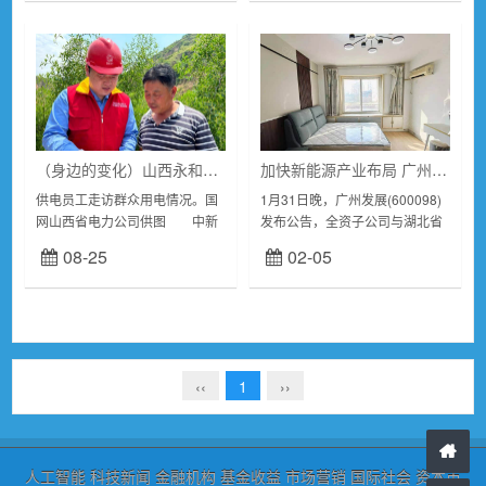
化集体林权制...
（身边的变化）山西永和：电力赋能乡村振兴 小村庄实现大变化
加快新能源产业布局 广州发展拟8亿元投建能源一体化项目
供电员工走访群众用电情况。国
1月31日晚，广州发展(600098)
网山西省电力公司供图 中新
发布公告，全资子公司与湖北省
网临汾8月23日电题：山西永
荆州市江陵县人民政府签署《全
08-25
02-05
和：电力赋能乡村振兴小村庄实
面战略合作协议》，共同推进江
现大变化 作者高雨晴冉涌...
陵县能源一体化项目，预计总投
资约8亿元...
‹‹
1
››
人工智能
科技新闻
金融机构
基金收益
市场营销
国际社会
资本市