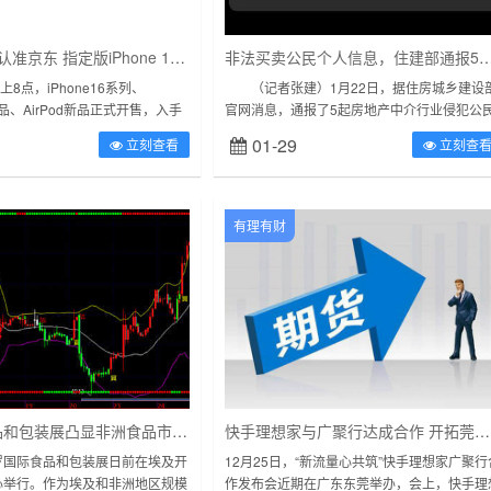
买Apple新品认准京东 指定版iPhone 16价保至11.11
非法买卖公民个人信息，住建部通报5起房产中介违法
8点，iPhone16系列、
（记者张建）1月22日，据住房城乡建设
h新品、AirPod新品正式开售，入手
官网消息，通报了5起房地产中介行业侵犯公
以选择京东。据了解，针对Apple
个人信息违法违规典型案例，少数房地产中介
01-29
立刻查看
立刻查
构及从业人员利用职务上的便利非法...
有理有财
开罗国际食品和包装展凸显非洲食品市场潜力
快手理想家与广聚行达成合作 开拓莞惠直播卖房新市场
际食品和包装展日前在埃及开
12月25日，“新流量心共筑”快手理想家广聚行
心举行。作为埃及和非洲地区规模
作发布会近期在广东东莞举办，会上，快手理