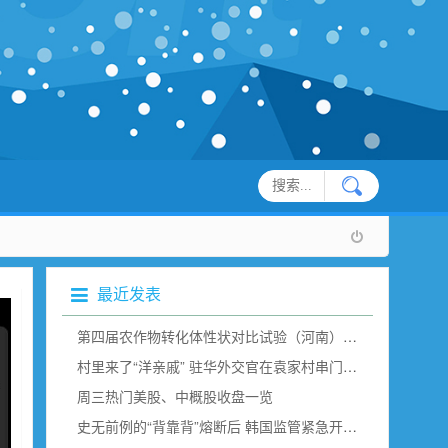
最近发表
第四届农作物转化体性状对比试验（河南）现场观摩在新乡举行
村里来了“洋亲戚” 驻华外交官在袁家村串门“取经”（组图）
周三热门美股、中概股收盘一览
史无前例的“背靠背”熔断后 韩国监管紧急开会说了点啥？