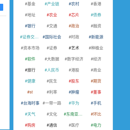
基金
产业链
农村
香港
快
看
地址
农业
芯片
债券
银行
交通
政治
融资
证券交易所
国际社会
时政
新能源
资本市场
证券
艺术
种植业
软件
大数据
数字经济
经济
旅行
人民币
港股
商业
健康
民生
股东
期货
st
利率
肿瘤
董事
台海时事
一带一路
华为
手机
天气
文化
东南亚国家联盟
环比
购房
通信
医疗
电力