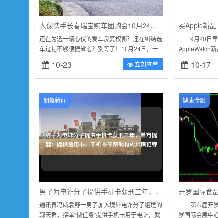
人保携手长春瑞宝购车团购会10月24日线上直播开启
还在为选一辆心仪的爱车反复权衡？还在纠结选
9月20日早上
车过程不够便捷省心？别等了！10月24日，一
AppleWatc
场汇聚实力与专业的购车盛宴即将来袭——人保
Apple新品可
10-23
10-17
立刻查看
携手长春瑞宝购车团购会线上直播专...
新品...
朗峰新闻
健康金融
男子为电诈分子提供手机卡获刑三年，警方提醒：提供信用卡、手机卡等帮助构成共同犯罪
通讯员冯威袁野一男子加入境外电诈分子组建的
第八届开罗国
聊天群，接单“做任务”提供手机卡用于电诈，武
罗国际会展中