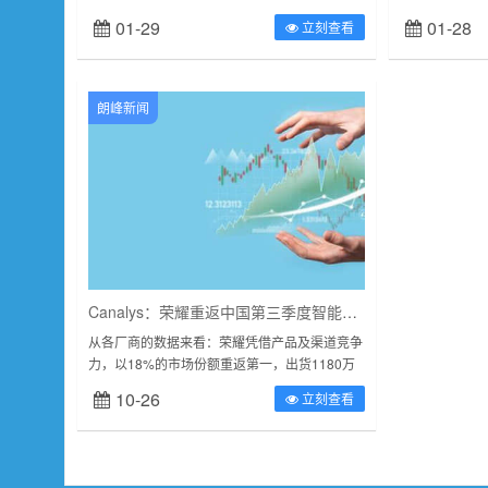
汉市汉阳区人民法院对其判处有期徒刑3年、并
最大、最具影
01-29
01-28
立刻查看
处罚金人民币1万元。1月2...
展会共吸引来自3
朗峰新闻
Canalys：荣耀重返中国第三季度智能手机出货量第一，华为逼近头部厂商
从各厂商的数据来看：荣耀凭借产品及渠道竞争
力，以18%的市场份额重返第一，出货1180万
部；OPPO（IT之家注：含一加）出货1090万，
10-26
立刻查看
排名第...