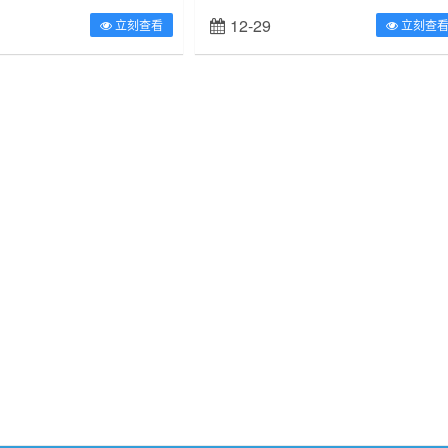
响力的食品展会之一，为期3天的
家与广聚行宣布达成合作，将共同招募和培养
12-29
立刻查看
立刻查
2个国家和地区的9...
手理想家专业房产主播，探索...