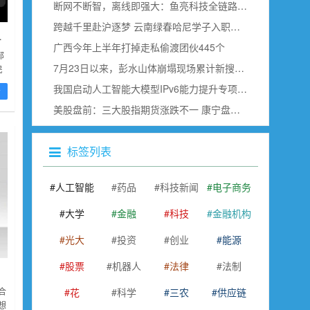
断网不断智，离线即强大：鱼亮科技全链路边缘语音赋能具身智能
跨越千里赴沪逐梦 云南绿春哈尼学子入职上海虹桥空港
违规典型案例
广西今年上半年打掉走私偷渡团伙445个
部
7月23日以来，彭水山体崩塌现场累计新搜寻确认出30名遇难者
民
机
我国启动人工智能大模型IPv6能力提升专项行动
看
美股盘前：三大股指期货涨跌不一 康宁盘前跌超18% SK海力士即将公布财报
标签列表
人工智能
药品
科技新闻
电子商务
大学
金融
科技
金融机构
光大
投资
创业
能源
股票
机器人
法律
法制
花
科学
三农
供应链
合
想