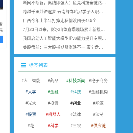
断网不断智，离线即强大：鱼亮科技全链路边缘语音赋能具身智能
跨越千里赴沪逐梦 云南绿春哈尼学子入职上海虹桥空港
广西今年上半年打掉走私偷渡团伙445个
者
7月23日以来，彭水山体崩塌现场累计新搜寻确认出30名遇难者
是
预
我国启动人工智能大模型IPv6能力提升专项行动
看
美股盘前：三大股指期货涨跌不一 康宁盘前跌超18% SK海力士即将公布财报
标签列表
人工智能
药品
科技新闻
电子商务
大学
金融
科技
金融机构
光大
投资
创业
能源
股票
机器人
法律
法制
花
科学
三农
供应链