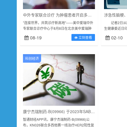
中外专家联合诊疗 为肿瘤患者开启多元化选择
"连接世界，共筑诊疗新高地"——美中爱瑞中外
记者2日从国
专家联合诊疗中心于8月8日在北京美中爱瑞肿
生健康委近日印
瘤医院正式启动。此次中心的正式启动，将为更
进目标和各专业
08-19
02-10
立刻查看
多患者带来更加全面、专业的诊疗服...
中，国家医疗质
科创经济
康宁杰瑞制药-B(09966) 于2023年SABCS大会上展示KN026的最新研究情况
智通财经APP讯，康宁杰瑞制药-B(09966)公
布，KN026联合多西他赛一线治疗HER2阳性复