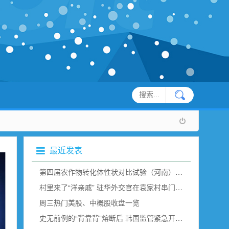
最近发表
第四届农作物转化体性状对比试验（河南）现场观摩在新乡举行
村里来了“洋亲戚” 驻华外交官在袁家村串门“取经”（组图）
周三热门美股、中概股收盘一览
史无前例的“背靠背”熔断后 韩国监管紧急开会说了点啥？