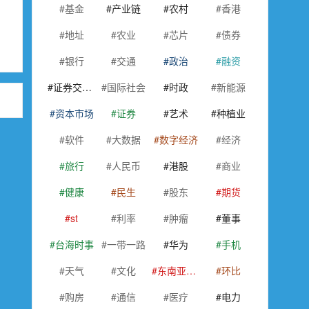
基金
产业链
农村
香港
地址
农业
芯片
债券
银行
交通
政治
融资
证券交易所
国际社会
时政
新能源
资本市场
证券
艺术
种植业
软件
大数据
数字经济
经济
旅行
人民币
港股
商业
健康
民生
股东
期货
st
利率
肿瘤
董事
台海时事
一带一路
华为
手机
天气
文化
东南亚国家联盟
环比
购房
通信
医疗
电力