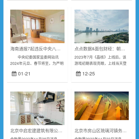
检察院指控：20...
元。1月2...
海南通报7起违反中央八项规定精神典型问题
点点数据&面包财经：朝夕光年《晶核》国服App Store总收入超8亿元
中央纪委国家监委网站讯
2023年7月《晶核》上线后，该
2024年元旦、春节将至，为严明
游戏初期表现亮眼，上线当天登
纪律规矩，深入纠“四风”树新
顶iOS游戏榜免费总榜。如今该
01-21
12-25
风，持续释放全面从严治党永远
游戏上线至今已超4个月，那么
在路上、党的自我革命永远在路
该游戏的流水情况如何呢？7月
上的鲜明信号...
14日，由字...
北京中启宏建建筑有限公司被罚款1万元
北京市房山区琉璃河镇务滋村经济合作社被罚款5000元
金融界2023年11月28日消息，
金融界2023年11月23日消息，