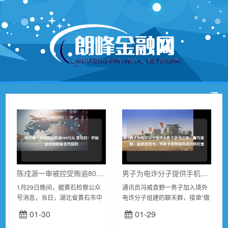
陈戌源一审被控受贿逾8000万元 曾坦白：中国足球腐败是全方位的
男子为电诈分子提供手机卡获刑三年，警方提醒：提供信用卡、手机卡等帮助构成共同犯罪
1月29日晚间，据黄石检察公众
通讯员冯威袁野一男子加入境外
号消息，当日，湖北省黄石市中
电诈分子组建的聊天群，接单“做
级人民法院一审公开开庭审理了
任务”提供手机卡用于电诈，武汉
01-30
01-29
中国足球协会原党委副书记、主
市汉阳区人民法院对其判处有期
席陈戌源受贿一案。黄石市人民
徒刑3年、并处罚金人民币1万