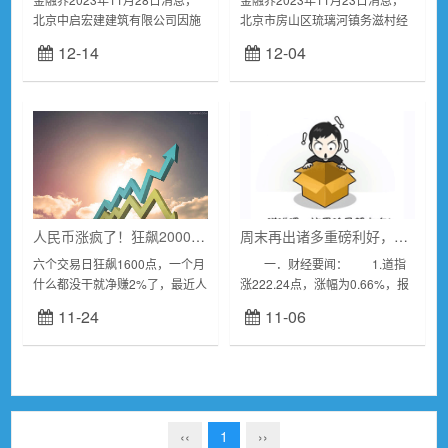
北京中启宏建建筑有限公司因施
北京市房山区琉璃河镇务滋村经
工单位未采取有效防尘降尘措
济合作社因擅自设置建筑垃圾、
12-14
12-04
施，被北京市海淀区西北旺镇人
渣土消纳场所，被北京市房山区
民政府罚款人民币1万元整。据
琉璃河镇人民政府处以人民币
公告内容，20...
5000（500...
人民币涨疯了！狂飙2000点，换10万美元省2万，对A股影响有多大？
周末再出诸多重磅利好，这次还会冲高回落吗？
六个交易日狂飙1600点，一个月
一．财经要闻： 1.道指
什么都没干就净赚2%了，最近人
涨222.24点，涨幅为0.66%，报
民币升值的幅度真是让人目瞪口
34061.32点；纳指涨184.09点，
11-24
11-06
呆。要知道，在这轮反弹之前我
涨幅为1.38%，报13478.28
们可是刚刚经历了一轮贬值的，
点；...
从今年开始，人...
‹‹
1
››