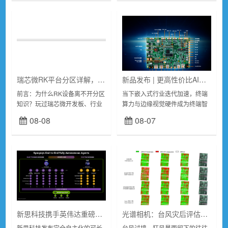
DPAD4831...
透，无线传输技术正成为破...
瑞芯微RK平台分区详解，从parameter、GPT与全分区，触觉智能RK3576开发板实战教程
新品发布 | 更高性价比AI视觉平台，启扬RV1126B开发板全面上新！
前言：为什么RK设备离不开分区
当下嵌入式行业迭代加速，终端
知识？玩过瑞芯微开发板、行业
算力与边缘视觉硬件成为终端智
平板、工控盒子、AI摄像头的朋
能化的刚需。为适配不同开发场
08-08
08-07
友，大概率踩过这些坑：1.改完
景，降低客户选型门槛。启扬基
固件分区后板子黑屏、卡Logo...
于瑞芯微RV1126B平台推出IAC-
RV11...
新思科技携手英伟达重磅发布可长时间运行自主智能体AI
光谱相机：台风灾后评估与应急响应的“科技鹰眼”
新思科技发布完全自主化的可长
台风过境，狂风暴雨留下的往往