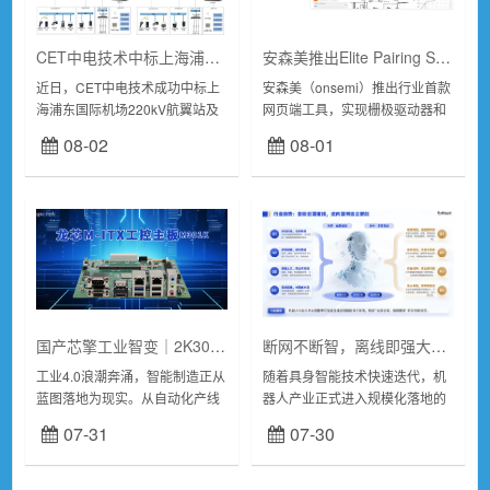
CET中电技术中标上海浦东国际机场220kV航翼站及35kV航货站智能巡检系统建设项目
安森美推出Elite Pairing Studio智能配对工具
近日，CET中电技术成功中标上
安森美（onsemi）推出行业首款
海浦东国际机场220kV航翼站及
网页端工具，实现栅极驱动器和
35kV航货站智能巡检系统建设项
电源开关的智能配对。
08-02
08-01
目。220kV航翼站及35kV航货站
ElitePairingStudio智能配对工具
是浦东机场四期新建变电站，...
能够推荐我们的Elite...
国产芯擎工业智变｜2K3000龙芯主板以自主可控筑牢智能制造
断网不断智，离线即强大：鱼亮科技全链路边缘语音赋能具身智能
工业4.0浪潮奔涌，智能制造正从
随着具身智能技术快速迭代，机
蓝图落地为现实。从自动化产线
器人产业正式进入规模化落地的
的精准协同，到数字孪生的虚实
关键周期。语音交互作为机器人
07-31
07-30
映射，再到工业物联网的全域互
感知世界、与人交互、执行指令
联，每一步进阶都离不开核心硬
的核心“AI耳朵”与交互入口，直
件的硬核支撑。...
接决定产品体验...