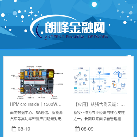
HPMicro inside｜1500W图腾柱无桥PFC数字电源方案
【应用】从猪舍到云端：无线传输技术如何让养殖场“活”了过来
面向数据中心、5G通信、新能源
畜牧业作为农业经济的核心支柱
汽车等高功率密度应用场景对电
之一，长期以来面临着管理粗
源效率和智能化水平的严苛需
放、人力成本高、疫病防控被
08-10
08-09
求，求远电子推出了一款1500W
动、资源利用率低等痛点。随着
图腾柱无桥PFC数字电源方案
物联网、大数据等数字技术的渗