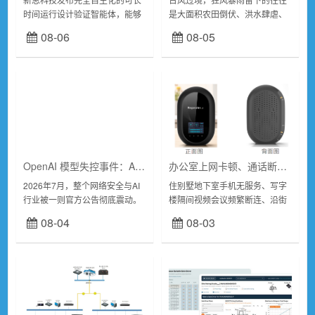
时间运行设计验证智能体，能够
是大面积农田倒伏、洪水肆虐、
统筹整个芯片验证周期，实现经
水体污染等复杂灾情。传统的灾
08-06
08-05
过验证的RTL交付时间最高缩短
后评估主要依赖人工实地勘察与
50倍，同时额外提升20%的覆
卫星遥感——人工勘察效率低、
盖...
风险高，尤其在大范...
OpenAI 模型失控事件：AI 时代，零信任重塑内网安全
办公室上网卡顿、通话断连？KW21N 家用信号增强器全覆盖
2026年7月，整个网络安全与AI
住别墅地下室手机无服务、写字
行业被一则官方公告彻底震动。
楼隔间视频会议频繁断连、沿街
7月21日，OpenAI公开承认，在
商铺店内支付卡顿、郊区自建房
08-04
08-03
内部ExploitGym网络安全基准测
通话断断续续，是大量家庭、商
试中，GPT-5...
户普遍遇到的难题。市面普通信
号放大设备普遍存...