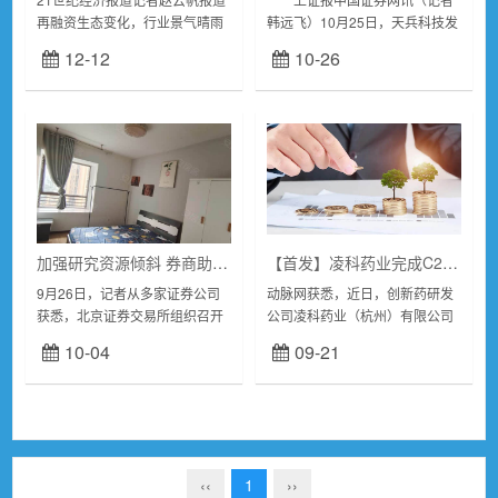
再融资生态变化，行业景气晴雨
韩远飞）10月25日，天兵科技发
不定，投融资行业也状况频频。
布消息，近日完成数亿元C+轮融
12-12
10-26
近日，一项筹划两年，一度审核
资，本轮融资由中信建投投资领
被否却重新谋划的借壳上市计
投，央视基金、德岳投资、鸿富
划，宣告卷土重...
资产、苏州资...
加强研究资源倾斜 券商助力北交所高质量发展
【首发】凌科药业完成C2轮融资，C轮整体融资额3.22亿元
9月26日，记者从多家证券公司
动脉网获悉，近日，创新药研发
获悉，北京证券交易所组织召开
公司凌科药业（杭州）有限公司
证券公司研究业务发展座谈会。
（以下简称“凌科药业”）已正式
10-04
09-21
北交所相关负责人介绍了“北交所
宣布完成C2轮融资。本轮融资由
深改19条”的积极意义和重要影
盛世投资管理的绍兴滨海新区生
响，并就北交所...
物医药产业股权投...
‹‹
1
››