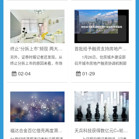
计显...
终止“分拆上市”频现 两大因素成降温主因
首批给予融资支持房地产项目名单将落地
另外，证券时报记者还发现，从
1月26日，住房城乡建设部
终止分拆上市的原因来看，市场
召开城市房地产融资协调机制部
环境变化以及不符合分拆上市条
署会明确，抓紧研究提出可以给
02-04
01-29
件，是上市公司宣布终止分拆上
予融资支持的房地产项目名单。
市的主要因素。终止“A拆A”接二
本月底前，第一批项目名单落地
连三2024...
后即可争取贷款。...
福达合金百亿借壳再度滑铁卢：因独立性缺失被否，IPO三年即壳化
天兵科技获得数亿元C+轮融资
21世纪经济报道记者赵云帆报道
上证报中国证券网讯（记者