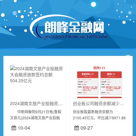
2024湖南文旅产业投融资大会融资放款签约总额504.25亿元
创业板公司融资余额减少8971.88万元 26股遭减仓超5%
中新网衡阳9月21日电(鲁毅
创业板股最新融资余额为
文菲凡)2024湖南文旅产业投融
2100.45亿元，环比减少8971.88
资大会20日在衡阳召开。相关金
万元，33只股融资余额环比增长
10-04
09-27
融机构为湖南重点文旅产业项目
超5%，融资余额环比降幅超5%
融资放款504.25亿元。...
的有26只。证券时报・数据宝统