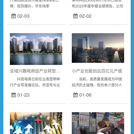
烯：现货报价，华东纯苯
布2023年度年报业绩预告，公司
8015(0)元/吨，东北亚乙烯
预计实现净利润盈利2500万元至
02-03
02-02
910(10)美元/吨，华东苯乙烯
3700万元，扣非净利润盈利200
8875(15)元/吨。下...
万元至1700万元。据2...
全域兴趣电商促产业转型升级
小产业也能创出百亿元产值
抖音电商日前在云南昆明举
当前，高质量发展成为中国
行产业带发展论坛，并宣布与云
经济的主旋律。但也有少部分人
南省重点电商产业带开展深度合
对高质量发展在认知上存在一些
01-23
01-06
作，上线抖音电商“云品乐购”专
偏差，认为经济高质量发展就是
区，助力云南好物热销全国，加
“高大上发展”，对小产业、传统
快云南特色产业...
产业“不屑一顾...