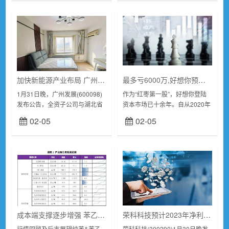
冶炼分离、...
匠心精神和产业链上下...
加快新能源产业布局 广州发展拟8亿元投建能源一体化项目
最多亏6000万,好想你预计扣非净利连续第四年亏 销售费用占营收比例超过20%
1月31日晚，广州发展(600098)
作为“红枣第一股”，好想你登陆
发布公告，全资子公司与湖北省
资本市场已十余年。自从2020年
荆州市江陵县人民政府签署《全
剥离百草味之后，好想你业绩就
02-05
02-05
面战略合作协议》，共同推进江
陷入了低迷。2023年，公司预计
陵县能源一体化项目，预计总投
归属于上市公司股东的净利润亏
资约8亿元...
损3000...
成本端支撑逐步增强 苯乙烯价格维持坚挺
荣科科技预计2023年净利扭亏为盈 智慧医疗业务表现突出
行情回顾及后市展望纯苯&苯乙
荣科科技(300290)1月30日晚发