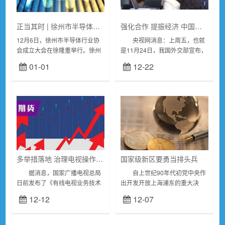
正当其时 | 徐州市半导体行业协会成立
强化合作 提振经济 中国免签新政推进高水平对外开放
12月6日，徐州市半导体行业协
央视网消息：上周五，也就
会成立大会在徐隆重举行。徐州
是11月24日，我国外交部宣布，
市工信局副局长张兴旺、市民政
中方决定试行扩大单方面免签国
01-01
12-22
局社会组织管理办公室主任赵
家范围，对法国、德国、意大
涛、市工信局信息产业处处长郝
利、荷兰、西班牙、马来西亚6
春毅，中国电子...
个国家持普通护...
多举措落地 治理电视操作复杂和“套娃”收费
国家级新区要勇当排头兵
据消息，国家广播电视总局
自上世纪90年代初党中央作
日前发布了《有线电视业务技术
出开发开放上海浦东的重大决
要求》等三项广播电视和网络视
策，浦东新区成为我国首个国家
12-12
12-07
听行业标准的通知，要求有线电
级新区，到2017年党中央、国务
视终端应提供“开机进入全屏直
院决定设立河北雄安新区，我国
播”和“开机进入...
已有19个国...