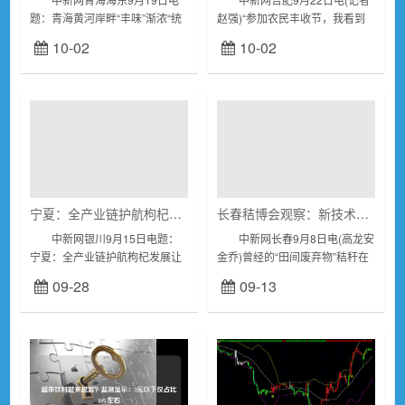
题：青海黄河岸畔“丰味”渐浓“统
赵强)“参加农民丰收节，我看到
种共富”村民齐增收 作者李
了大陆农民一年的辛苦耕耘，终
10-02
10-02
隽 秋日高原，在黄河上游的
在秋分时节收获累累硕果。同
青海省海东市化隆回族自治县
时，也感受到了大陆对‘三农’工作
域...
的高度重...
宁夏：全产业链护航枸杞发展 让小红果成为富民“大产业”
长春秸博会观察：新技术推动产生“绿色财富”
中新网银川9月15日电题：
中新网长春9月8日电(高龙安
宁夏：全产业链护航枸杞发展让
金乔)曾经的“田间废弃物”秸秆在
小红果成为富民“大产业” 作
科技的加持下，变成燃油、纸
09-28
09-13
者李佩珊马亚萍 枸杞是宁夏
浆、食品……2024中国(长春)秸
对话世界的“红色名片”，枸杞...
秆综合利用产业博览会(以下简称
“...