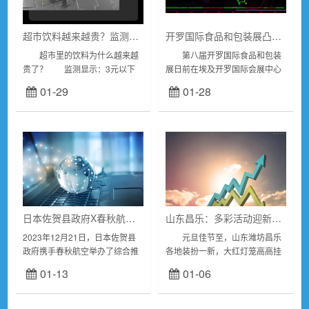
超市饮料越来越贵？监测显示：3元以下仅占比10%左右
开罗国际食品和包装展凸显非洲食品市场潜力
超市里的饮料为什么越来越
第八届开罗国际食品和包装
贵了？ 监测显示：3元以下
展日前在埃及开罗国际会展中心
仅占比10%左右；4-5元最多，
举行。作为埃及和非洲地区规模
01-29
01-28
占比29% 过去一年，消费者
最大、最具影响力的食品展会之
对于“涨价”二字，或许已...
一，为期3天的展会共吸引来自
32个国家和地区的9...
日本佐贺县政府X春秋航空，综合推介会在上海举办
山东昌乐：多彩活动迎新年 节日氛围别样浓
2023年12月21日，日本佐贺县
元旦佳节至，山东潍坊昌乐
政府携手春秋航空举办了综合推
各地装扮一新，大红灯笼高高挂
介会暨观光说明会。日本国佐贺
起，节日气氛浓郁。人们在喜庆
01-13
01-06
县地域交流部理事野田信二、春
的气氛中通过不同方式迎接新年
秋集团董事长王正华、日本国驻
的到来。 2023年12月29日
上海总领事馆副...
上午...