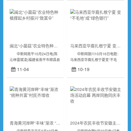
化集体林权制...
以撂荒地...
闽北“小菌菇”农业特色种植撑起乡村振兴“致富伞”
马来西亚华裔扎根宁夏 变“不毛地”成“绿色银行”
中新网南平10月24日电(陈
中新网银川10月16日电题：
沁林雷斌凌)福建省南平市顺昌县
马来西亚华裔扎根宁夏变“不毛
洋口镇石溪村的姬松茸种植大棚
地”成“绿色银行” 中新网记者
11-04
10-19
内，一朵朵、一簇簇姬松茸破土
李佩珊 马来西亚华裔张佩心
而出，铺满了整个“菌床”。大棚
与宁夏的故事，要从2015...
外的村民正...
青海黄河岸畔“丰味”渐浓 “统种共富”村民齐增收
2024年农民丰收节安徽主场活动启幕 两岸同胞同庆丰收
中新网青海海东9月19日电
中新网合肥9月22日电(记者