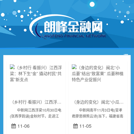
（乡村行·看振兴）江西浮梁：林下生“金” 撬动村民“共富”新支点
（身边的变化）闽北“小瓜蒌”结出“致富果” 瓜蒌种植特色产业促振兴
中新网江西浮梁10月30日电
中新网南平11月3日电(官孝
(张燕李韵涵)金秋时节，走进江
君廖思棋熊云诗)当下，福建省南
西省浮梁县经公桥黄精种植基
平市光泽县止马镇排下村的瓜蒌
11-06
11-05
地，成片的大树下，一颗颗带着
正式进入采摘季。近年来止马镇
绿叶的黄精正茁壮成长。随着深
为充分挖掘乡村产业发展潜力，