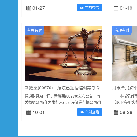
子公司予以纪律处分的公告ChinaChengxinInt...
同期上涨2.5
01-27
01-10
立刻查看
工食品价格涨幅
有理有财
有理有财
新耀莱(00970)：法院已颁授临时禁制令
智通财经APP讯，新耀莱(00970)发布公告，有
本报记者韩昱
关根据公司(作为发行人)与元库证券有限公司(作
（以下简称“央
为配售代理)所订立日期为2023年9月19日的有
动性平稳，当
10-01
09-26
立刻查看
条件配售协议的条...
3190亿元14天期