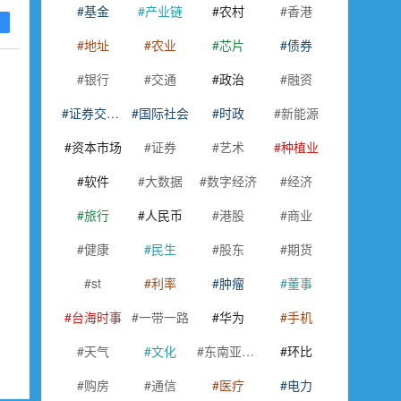
基金
产业链
农村
香港
不
看
地址
农业
芯片
债券
银行
交通
政治
融资
证券交易所
国际社会
时政
新能源
资本市场
证券
艺术
种植业
软件
大数据
数字经济
经济
旅行
人民币
港股
商业
健康
民生
股东
期货
st
利率
肿瘤
董事
台海时事
一带一路
华为
手机
天气
文化
东南亚国家联盟
环比
购房
通信
医疗
电力