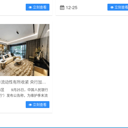
%，原因是能源价格跌幅加深，加
证券自营业务不得存在从事或者协助他人从事
12-25
立刻查看
立刻查
放缓。这一结果与...
公平交易、利益输送、规避监管要求或...
月末叠加跨季流动性有所收紧 央行加码逆回购呵护资金面
 9月25日，中国人民银行
行”）发布公告称，为维护季末流
日央行以利率招标方式开展了
立刻查看
...