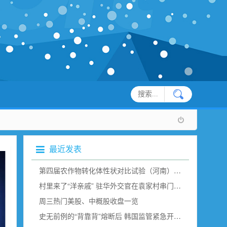
最近发表
第四届农作物转化体性状对比试验（河南）现场观摩在新乡举行
村里来了“洋亲戚” 驻华外交官在袁家村串门“取经”（组图）
周三热门美股、中概股收盘一览
史无前例的“背靠背”熔断后 韩国监管紧急开会说了点啥？