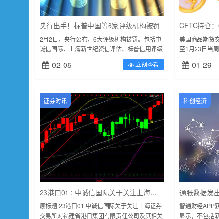
央行出手！标普中国等6家评级机构被罚
2月2日，央行公布，6大评级机构被罚。包括中
美国商品期货交
诚信国际、上海新世纪资信评估、标普信用评级
至1月23日当
（中国）、中证鹏元、联合资信和远东资信。涉
头寸削减2401
02-05
01-29
立刻查看
及的违法行为类型方面，其中5家...
油投机者将WTI.
证券时讯
科创经济
23港口01 : 中诚信国际关于关注上海证券交易所对福建省港口集团有限责任公司及其相关子公司予以纪律处分
原标题:23港口01:中诚信国际关于关注上海证券
智通财经APP
交易所对福建省港口集团有限责任公司及其相关
显示，不包括