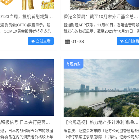
CFTC持仓：0123当周，投机者削减黄金净多头，增加原油净多头
香港金管局：截至10月末外汇基金总资产为39917亿港元 环比增加682亿港元
易委员会(CFTC)数据显示，截
智通财经APP获悉，11月30日，香港金管局
周，COMEX黄金投机者将净多头
新发布的数据显示，截至2023年10月31日，
9手头寸，至76615手；CFTC石
港外汇基金总资产为39917亿港元，较2023年
01-28
立刻查看
立刻查
..
月底增加682亿...
有理有财
通胀数据发出积极信号 日本央行是否会“抢跑”加息？
【合规透视】格力地产多计净利润超6亿被通报批评：中信证
获悉，日本内务部周五公布的数据
编者按：证监会发布的《证券公司监督管理条
新鲜食品在内的消费者价格较上年
（修订草案征求意见稿）》指出，证券公司从