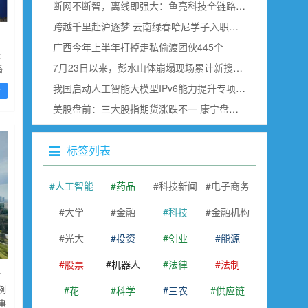
断网不断智，离线即强大：鱼亮科技全链路边缘语音赋能具身智能
跨越千里赴沪逐梦 云南绿春哈尼学子入职上海虹桥空港
广西今年上半年打掉走私偷渡团伙445个
最
7月23日以来，彭水山体崩塌现场累计新搜寻确认出30名遇难者
香
9
我国启动人工智能大模型IPv6能力提升专项行动
看
美股盘前：三大股指期货涨跌不一 康宁盘前跌超18% SK海力士即将公布财报
标签列表
人工智能
药品
科技新闻
电子商务
大学
金融
科技
金融机构
光大
投资
创业
能源
股票
机器人
法律
法制
券三季度末重仓
花
科学
三农
供应链
例
事