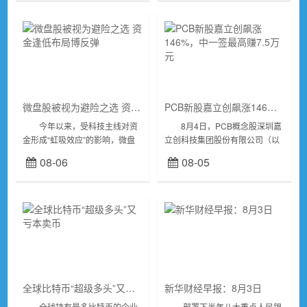
1%，费城半导体指...
半导...
微盘股被视为避险之选 资金逢低布局博反弹
PCB新股嘉立创飙涨146%，中一签最高赚7.5万元
今年以来，受科技主线对资
8月4日，PCB概念股深圳嘉
金形成“虹吸效应”的影响，微盘
立创科技集团股份有限公司（以
股一度承受无差别抛压，相关指
下简称“嘉立创”）正式登陆深交
08-06
08-05
数及主题基金净值大幅回撤。不
所主板，盘中一度涨177.65%，
过，7月下旬高位板块震荡分
报234.50元/股。...
化，估...
全球比特币“超级多头”又亏本卖币
新华财经早报：8月3日
全球持有最多比特币的企业
·部署下半年八大重点人民银