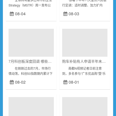
Strategy（MSTR）周一发布公
行定调：适时调整、加力扩内
告称，又出售了价值约1亿美元
需 ·券商8月“金股”出炉药明康
08-04
08-03
的比特币。 公告显示，公司
德、宁德时代最受青睐最新研
在7月27日至8月2日...
判：高景气方向仍是配置核
心 ·“欧...
7月科创板深度回调 哪些个股成为避风港？
购车补贴有人申请半年未到账？东莞商务局回应
在刚刚过去的7月，市场行
南都N视频记者日前注意
情动荡，科创50指数期内累计下
到，多名参与“广东优品购”暨“乐
跌25.9%。不过，剔除近一个月
购东莞”汽车促消费活动的消费者
08-02
08-01
内上市的新股后，610家科创板
在网络上反映称，其购车补贴申
公司中有97只个股于当月逆市上
请在平台上已显示“政府终审通
涨，以下个...
过”，但等待数月...