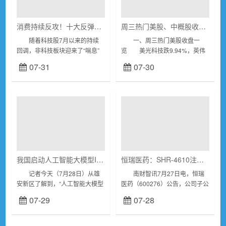
消费持续反攻！十大反弹概念一览
周三热门美股、中概股收盘一览
随着科技股7月以来的持续
一、周三热门美股收盘一
回调，非科技板块迎来了“喘息”
览 美光科技跌9.94%，英伟
机会，其中消费表现居前。数据
达跌3.55%，闪迪跌7.32%，苹
07-31
07-30
显示，食品饮料7月以来上涨
果跌0.56%，微软跌0.71%，超
11.96%，居行业涨幅榜前列。退
威半导体跌5.51%，英特...
税商店、...
我国启动人工智能大模型IPv6能力提升专项行动
恒瑞医药：SHR-4610注射液等5个药品获得药物临床试验批准通知书
记者今天（7月28日）从雄
南财智讯7月27日电，恒瑞
安新区了解到，“人工智能大模型
医药（600276）公告，公司子公
IPv6能力提升专项行动”由中央网
司苏州盛迪亚生物医药有限公
07-29
07-28
信办联合北京、上海、浙江、深
司、上海盛迪医药有限公司近日
圳四地网信办，会同5家头部大
收到国家药品监督管...
模型企业在...