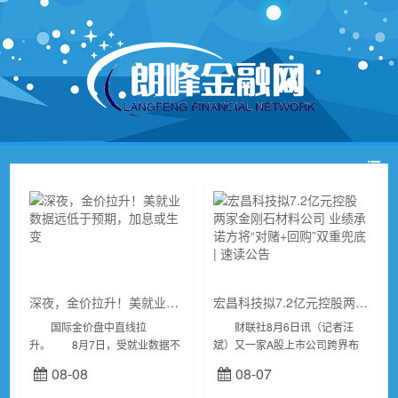
深夜，金价拉升！美就业数据远低于预期，加息或生变
宏昌科技拟7.2亿元控股两家金刚石材料公司 业绩承诺方将“对赌+回购”双重兜底 | 速读公告
国际金价盘中直线拉
财联社8月6日讯（记者汪
升。 8月7日，受就业数据不
斌）又一家A股上市公司跨界布
及预期影响，美联储加息预期降
局金刚石材料领域。 宏昌科
08-08
08-07
温，美股开盘后普遍上涨。科技
技（301008.SZ）今日晚间公
股涨幅居前，纳斯达克指数上涨
告，公司拟以现金方式收购昆吾