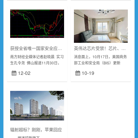
涉及...
获授全省唯一国家安全应急产业示范基地，佛山南海缘何成为广东样本？
英伟达芯片受禁！芯片、算力概念爆发，寒武纪“20cm”涨停 景嘉微等大涨
南方财经全媒体记者赵晓晨 实习
消息面上，10月17日，美国商务
生孔令尧 佛山报道11月30日，
部工业和安全局（BIS）更新
中国安全应急产业大会在佛山市
2022年10月发布的对华出口管制
12-02
10-19
南海区举行，这是继2...
规定，收紧AI芯片等领域限制。
根据最新的规则，英伟达包括
A800和...
辐射超标？刚刚，苹果回应
据道琼斯旗下