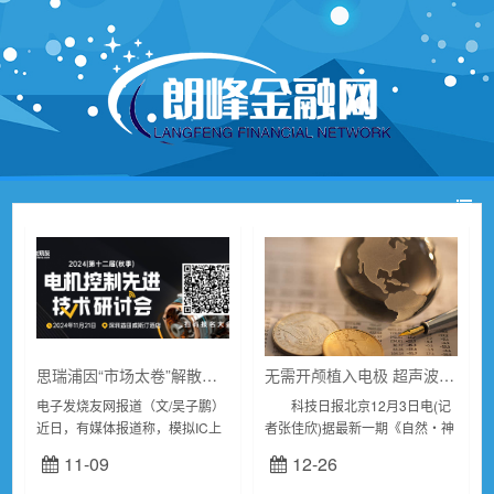
思瑞浦因“市场太卷”解散团队，国产MCU何去何从？
无需开颅植入电极 超声波技术实现无创“读脑”
电子发烧友网报道（文/吴子鹏）
科技日报北京12月3日电(记
近日，有媒体报道称，模拟IC上
者张佳欣)据最新一期《自然・神
市企业思瑞浦（3PEAK）此前进
经科学》杂志报道，一项新研究
11-09
12-26
行了内部架构调整，MCU团队撤
证实，美国加州理工学院研究人
裁，预计影响80人。由于这80人
员开发的功能性超声(FUS)...