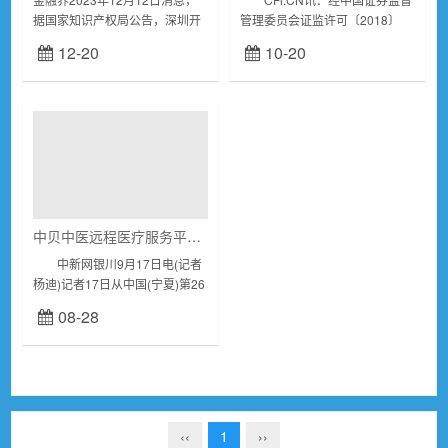
据国家知识产权局公告，深圳开
管理委员会证监许可〔2018〕
立生物医疗科技股份有限公司申
1802号文核准，公司首次向社会
12-20
10-20
请一项名为“一种超声耦合剂温度
公众公开发行人民币普通股（A
调节方法、装置、设备、系统及
股）股票2,020万股，发行价格
介质“，公开...
为...
中贝中医远程医疗服务平台建成启用
中新网银川9月17日电(记者
杨迪)记者17日从中国(宁夏)第26
批援贝宁医疗队获悉，近日，“中
08-28
贝中医远程医疗服务平台”在贝宁
阿塔科拉省纳迪丹古妇幼医院
揭...
‹‹
1
››