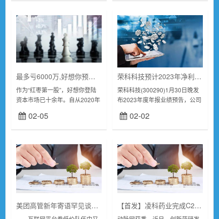
冶炼分离、...
购、仓储、管...
最多亏6000万,好想你预计扣非净利连续第四年亏 销售费用占营收比例超过20%
荣科科技预计2023年净利扭亏为盈 智慧医疗业务表现突出
作为“红枣第一股”，好想你登陆
荣科科技(300290)1月30日晚发
资本市场已十余年。自从2020年
布2023年度年报业绩预告，公司
剥离百草味之后，好想你业绩就
预计实现净利润盈利2500万元至
02-05
02-02
陷入了低迷。2023年，公司预计
3700万元，扣非净利润盈利200
归属于上市公司股东的净利润亏
万元至1700万元。据2...
损3000...
美团高管新年寄语罕见谈竞争策略：低价是关键
【首发】凌科药业完成C2轮融资，C轮整体融资额3.22亿元
互联网平台卷低价队伍中又
动脉网获悉，近日，创新药研发