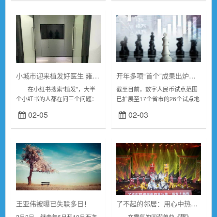
小城市迎来植发好医生 雍禾医疗推北上广名医全国巡诊
开年多项“首个”成果出炉，数字人民币2024年怎么走
在小红书搜索“植发”，大半
截至目前，数字人民币试点范围
个小红书的人都在问三个问题：
已扩展至17个省市的26个试点地
在哪植的发、效果怎么样、花了
区，各试点地区的试点工作也取
02-05
02-03
多少钱。众多有植发想法的消费
得积极成绩。在分析人士看来，
者面对植发市场像是瑟缩着伸出
2024年数字人民币试点将在场景
脚趾试探洗脚盆里的...
的多元化上得...
王亚伟被曝已失联多日！
了不起的邻居：用心中热爱，谱写对未来的期待
2月2日，继去年6月和10月两次
在霸气的国潮单曲《醒》