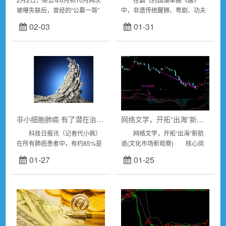
被曝失联后，曾经的“公募一哥”
中，非遗传统醒狮、粤剧、功夫
王亚伟近期再次被曝出失联。前
等元素与现代街舞同台亮相，以
02-03
01-31
“公募一哥”王亚伟被曝失联多日
《醒耀岭南》这个节目带出了佛
据腾讯新闻《一线》2月2日消
山文化的精气神；接下来，欢快
息，...
的“小财神”、诙谐...
非小细胞肺癌 有了潜在治疗新靶点
网络文学，开拓“出海”新航道
科技日报讯（记者代小佩）
网络文学，开拓“出海”新航
在所有肺癌患者中，有约85%是
道(文化市场新观察) 核心阅
非小细胞肺癌患者。淋巴转移是
读 从文本出海、IP出海、模
01-27
01-25
非小细胞肺癌的主要转移途径之
式出海到文化出海，经过多年发
一，也是患者预后不良的主要原
展，网络文学出海之势渐成规...
因。然而非小...