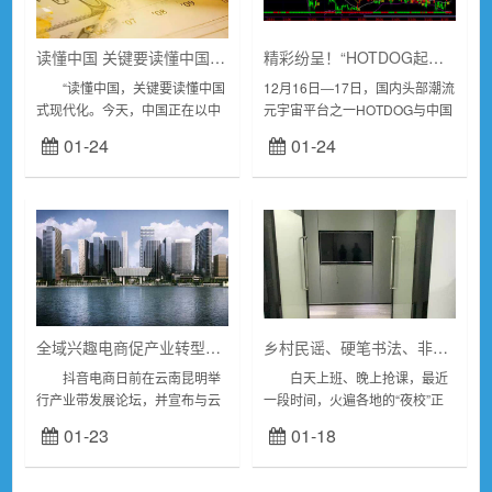
读懂中国 关键要读懂中国式现代化
精彩纷呈！“HOTDOG起飞杯”电竞校园挑战赛在杭州圆满落幕
“读懂中国，关键要读懂中国
12月16日―17日，国内头部潮流
式现代化。今天，中国正在以中
元宇宙平台之一HOTDOG与中国
国式现代化全面推进强国建设、
知名电子竞技俱乐部――LGD电
01-24
01-24
民族复兴伟业，推动构建人类命
子竞技俱乐部共同举办的
运共同体，中国的前途命运和人
“HOTDOG起飞杯”电竞校园挑战
类的前途命运...
赛圆满落...
全域兴趣电商促产业转型升级
乡村民谣、硬笔书法、非遗手工……这届年轻人为啥抢着上夜校？
抖音电商日前在云南昆明举
白天上班、晚上抢课，最近
行产业带发展论坛，并宣布与云
一段时间，火遍各地的“夜校”正
南省重点电商产业带开展深度合
在以一种全新的方式回归，和风
01-23
01-18
作，上线抖音电商“云品乐购”专
靡20纪80年代的夜校不同，这届
区，助力云南好物热销全国，加
年轻人完全不再是以补习文化知
快云南特色产业...
识...