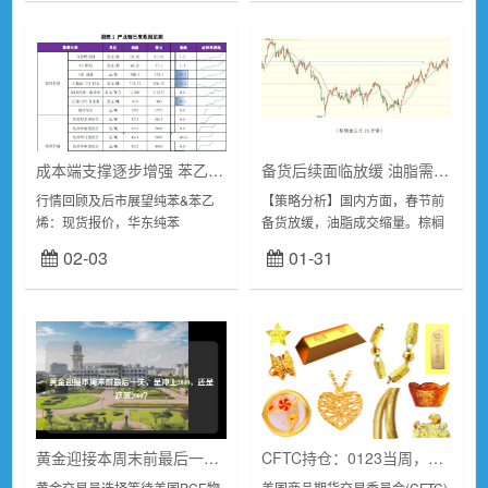
成本端支撑逐步增强 苯乙烯价格维持坚挺
备货后续面临放缓 油脂需求支撑或松动
行情回顾及后市展望纯苯&苯乙
【策略分析】国内方面，春节前
烯：现货报价，华东纯苯
备货放缓，油脂成交缩量。棕榈
8015(0)元/吨，东北亚乙烯
油到港减量，华南气温逐步回
02-03
01-31
910(10)美元/吨，华东苯乙烯
升，交投有望升温;由于胀库压
8875(15)元/吨。下...
力，油厂开工偏低，豆油现货成
交有所回落，周度库...
黄金迎接本周末前最后一关，是冲上2040，还是跌破2000？
CFTC持仓：0123当周，投机者削减黄金净多头，增加原油净多头
黄金交易员选择等待美国PCE物
美国商品期货交易委员会(CFTC)