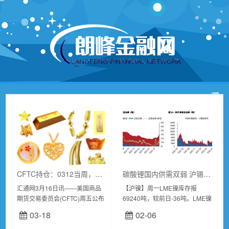
CFTC持仓：0312当周，投机者增黄金净多头减原油净多头
碳酸锂国内供需双弱 沪锡进入传统淡季
汇通网3月16日讯――美国商品
【沪镍】周一LME镍库存报
期货交易委员会(CFTC)周五公布
69240吨，较前日-36吨。LME镍
数据显示，截至3月12日当周，
三月收盘价16470美元，当日跌
03-18
02-06
COMEX黄金投机者净多头头寸
0.51%。沪镍主力下午收盘价
增加28500手头寸，至15956...
129280...