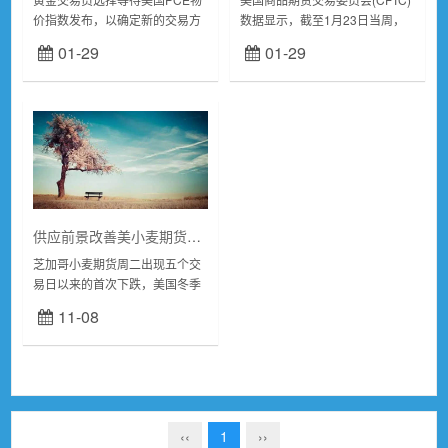
价指数发布，以确定新的交易方
数据显示，截至1月23日当周，
向。北京时间周五21:30，美国
COMEX黄金投机者将净多头头
01-29
01-29
将公布12月个人消费支出
寸削减24019手头寸，至76615
（PCE）物价指数。据权威媒体
手；CFTC石油投机者将WTI...
调查，美国12月...
供应前景改善美小麦期货五个交易日来首跌，美豆价格坚挺
芝加哥小麦期货周二出现五个交
易日以来的首次下跌，美国冬季
作物状况的改善提振了2024年全
11-08
球供应前景，并加大了价格压
力。由于最大出口国巴西的天气
担忧推迟了播种...
‹‹
1
››