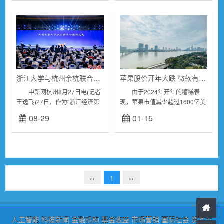
于机器人的整体表现...
月，世界机器...
浙江大学与杭州余杭联合成立人形机器人产业创新中心
苹果股价开年大跌 微软有望反超 夺回全球市值第一宝座
中新网杭州8月27日电(记者
由于2024年开年的糟糕表
王逸飞)27日，作为“浙江经济第
现，苹果市值减少超过1600亿美
一区”的杭州市余杭区举行机器人
元，这使得其全球市值最高公司
08-29
01-15
产业高质量发展大会。会上，当
的宝座岌岌可危。若颓势持续下
地与浙江大学共同建设的人形机
去，苹果市值可能会被...
器人产业...
‹‹
1
››
人工智能
科技新闻
金融机构
基金收益
市场营销
国际社会
资本市