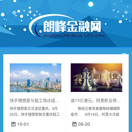
快手理想家与韬工场达成合作 开拓重庆“直播卖房”新市场
逾13亿港元，阿里影业将收购大麦
快手理想家正式进驻重庆。9月
每经记者宋美璐每经编辑陈
25日，快手理想家联合重庆韬工
俊杰 9月19日，阿里大文娱
场企业管理有限公司（以下简称
集团旗下阿里巴巴影业集团有限
10-01
09-20
“韬工场”）在重庆举办发布会，
公司（下称“阿里影业”）港交所
会上，双方宣布达成合作，基于
股份代号：1060），宣布与阿里