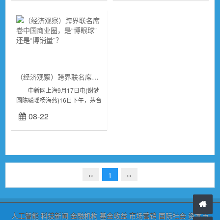
快手旗下房产业务...
巴巴...
（经济观察）跨界联名席卷中国商业圈，是“博眼球”还是“博销量”？
中新网上海9月17日电(谢梦
圆陈聪瑶杨海燕)16日下午，茅台
与德芙联名推出的酒心巧克力一
08-22
经发售，就再次“引爆”网络，官
方店铺秒被抢光。一如十多天
前，茅台...
‹‹
1
››
人工智能
科技新闻
金融机构
基金收益
市场营销
国际社会
资本市