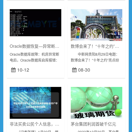
起重行业正迎来一场...
切削机床往往...
Oracle数据恢复—异常断电后Oracle数据库启库报错的数据恢复案例
数博会来了！“十年之约”亮点纷呈
Oracle数据库故障：机房异常断
中新网贵阳8月29日电题：
电后，Oracle数据库启库报错：
数博会来了！“十年之约”亮点纷
“system01.dbf需要更多的恢复来
呈 作者王梦瑶 2024中国
10-12
08-30
保持一致性，数据库无法打开”。
国际大数据产业博览会正在贵州
数据库没有备份，...
举行。今年是数博会举办的第
十...
非法买卖公民个人信息，住建部通报5起房产中介违法违规典型案例
茅台集团利润首破千亿元
（记者张建）1月22日，据
2023年12月30日，茅台集