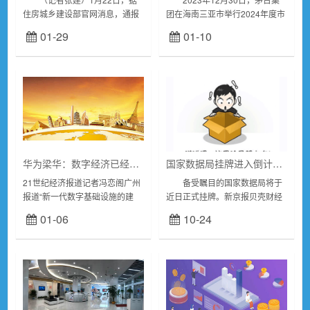
住房城乡建设部官网消息，通报
团在海南三亚市举行2024年度市
了5起房地产中介行业侵犯公民
场工作会议。会议宣布，茅台集
01-29
01-10
个人信息违法违规典型案例，少
团2023年实现营收1639亿元，
数房地产中介机构及从业人员利
同比增长约20%；公...
用职务上的便利非法...
华为梁华：数字经济已经迎来算力时代
国家数据局挂牌进入倒计时 数据基础性领域政策或将加速推进
21世纪经济报道记者冯恋阁广州
备受瞩目的国家数据局将于
报道“新一代数字基础设施的建
近日正式挂牌。新京报贝壳财经
设，与物理基础设施的高速功
记者了解到，随着国家数据局的
01-06
10-24
能、高速铁路等建设一样，已经
组织架构不断完善，人员配置不
成为社会经济发展的关键基础设
断充实，公共数据运营、数据确
施建设工作，对...
权登记、数据交易等...