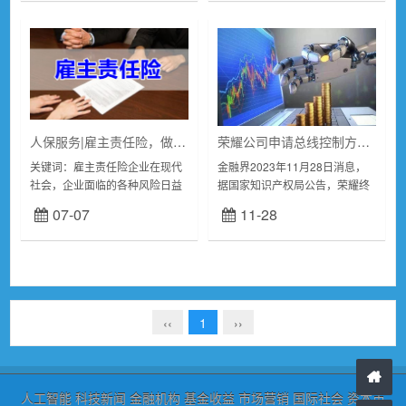
团购会线上直播专...
人保服务|雇主责任险，做企业的护身符
荣耀公司申请总线控制方法专利，实现集成电路器件对从机的数据补发
关键词：雇主责任险企业在现代
金融界2023年11月28日消息，
社会，企业面临的各种风险日益
据国家知识产权局公告，荣耀终
增多，其中雇主责任险成为了一
端有限公司申请一项名为“总线控
07-07
11-28
种重要的风险转移工具。雇主责
制方法、电子设备及计算机存储
任险是一种保障雇主为员工在工
介质“，公开号
作中发生意外而导致...
CN117130959A，...
‹‹
1
››
人工智能
科技新闻
金融机构
基金收益
市场营销
国际社会
资本市