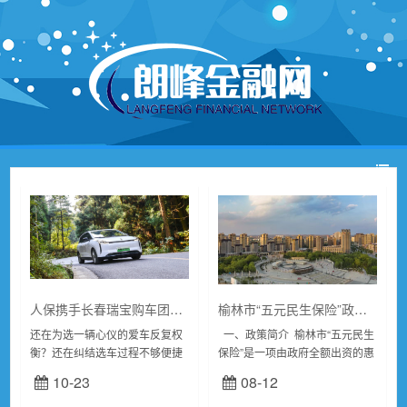
人保携手长春瑞宝购车团购会10月24日线上直播开启
榆林市“五元民生保险”政策详解
还在为选一辆心仪的爱车反复权
一、政策简介 榆林市“五元民生
衡？还在纠结选车过程不够便捷
保险”是一项由政府全额出资的惠
省心？别等了！10月24日，一场
民保险，旨在为全市在册户籍人
10-23
08-12
汇聚实力与专业的购车盛宴即将
口提供全方位的人身安全保障...
来袭——人保携手长春瑞宝购车