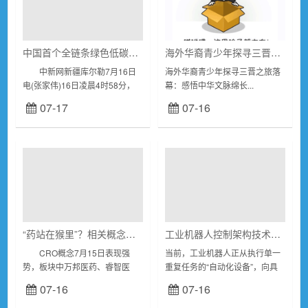
中国首个全链条绿色低碳乙烯工程在新疆投产
海外华裔青少年探寻三晋之旅落幕：感悟中华文脉绵长
中新网新疆库尔勒7月16日
海外华裔青少年探寻三晋之旅落
电(张家伟)16日凌晨4时58分，
幕：感悟中华文脉绵长...
中国石油独山子石化公司塔里木
07-17
07-16
120万吨/年二期乙烯及配套绿色
低碳示范工程正式投料开车一次
成功。...
“药站在猴里”？相关概念股梳理
工业机器人控制架构技术趋势：RK3576 / RK3588驱控一体异构方案开启新范式
CRO概念7月15日表现强
当前，工业机器人正从执行单一
势，板块中万邦医药、睿智医
重复任务的“自动化设备”，向具
药、百花医药、凯莱英、昭衍新
备环境感知、自主决策能力的“智
07-16
07-16
药涨停；药明康德、康龙化成、
能化终端”演进。中国工程院王耀
泰格医药等龙头跟涨。 综合
南院士团队在《中国工程科学》