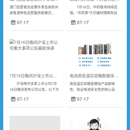
澳门志愿者总会携手青岛高校共
7月16日，中药板块持续走
探鲁澳特色志愿服务新模式...
强，“中药茅”片仔癀时隔两年后
迎来涨停，珍宝岛涨停，陇神戎
07-17
07-17
发、生物谷、同仁堂、康美药业
等多股涨超5%，华润三九、东阿
阿...
7月16日晚间沪深上市公司重大事项公告最新快递
电池高低温实验箱数据采集解决方案
沪深两市多家上市公司7月
高低温实验箱是模拟产品耐候
16日晚间发布公司公告，以下为
性、验证电池安全性的核心设
重要公告汇总。 【品大
备。而传统依赖设备本地单机存
07-17
07-17
事】 长鑫科技：网上发行最
储、人工抄录的管理模式，普遍
终中签率为0.47141739%
存在数据孤岛、异常响应滞后、
长...
多设备管理效率低下等问...