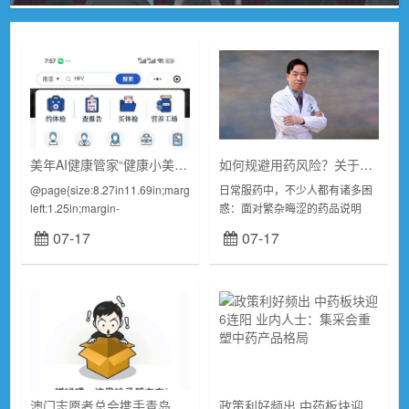
美年AI健康管家“健康小美”正式上线双端小程序
如何规避用药风险？关于药品说明书的十问十答
@page{size:8.27in11.69in;margin-
日常服药中，不少人都有诸多困
left:1.25in;margin-
惑：面对繁杂晦涩的药品说明
right:1.25in;margin-top:1in...
书，核心重点信息有哪些？药品
07-17
07-17
不良反应越多，药物安全性就越
低吗？饭前、饭后、空腹、睡前
等服药时间要求是否...
澳门志愿者总会携手青岛高校共探鲁澳特色志愿服务新模式
政策利好频出 中药板块迎6连阳 业内人士：集采会重塑中药产品格局