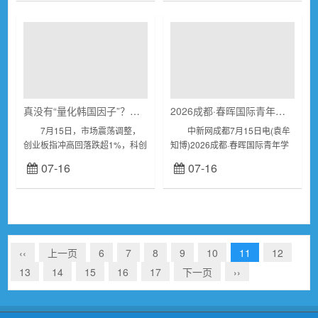
市场观点来...
期刊中指出，...
真没有“量化韩国因子”？周三A股芯片股大跌 资金选择“站在猴子里”
2026成都·春晖国际青年学者交流活动在成都启幕
7月15日，市场震荡调整，
中新网成都7月15日电(袁牟
创业板指冲高回落跌超1%，科创
知博)2026成都·春晖国际青年学
50指数高开低走跌超4%。截至
者交流活动15日在成都拉开帷
07-16
07-16
收盘，沪指跌0.29%，深成指跌
幕，吸引海内外院士、玛丽·居里
0.97%，创业板指跌1....
学者、海外留学人员等约300人
参与...
‹‹
上一页
6
7
8
9
10
11
12
13
14
15
16
17
下一页
››