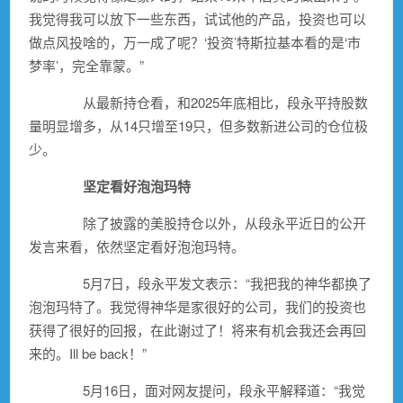
我觉得我可以放下一些东西，试试他的产品，投资也可以
做点风投啥的，万一成了呢？‘投资’特斯拉基本看的是‘市
梦率’，完全靠蒙。”
从最新持仓看，和2025年底相比，段永平持股数
量明显增多，从14只增至19只，但多数新进公司的仓位极
少。
坚定看好
泡泡玛特
除了披露的美股持仓以外，从段永平近日的公开
发言来看，依然坚定看好
泡泡玛特
。
5月7日，段永平发文表示：“我把我的神华都换了
泡泡玛特
了。我觉得神华是家很好的公司，我们的投资也
获得了很好的回报，在此谢过了！将来有机会我还会再回
来的。Ill be back！”
5月16日，面对网友提问，段永平解释道：“我觉