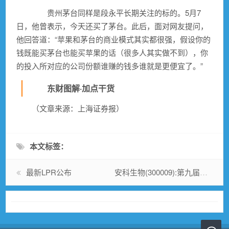
贵州茅台
同样是段永平长期关注的标的。5月7
日，他曾表示，今天还买了茅台。此后，面对网友提问，
他回答道：“苹果和茅台的商业模式其实都很强，假设你的
钱既能买茅台也能买苹果的话（很多人其实做不到），你
的投入所对应的公司份额谁赚的钱多谁就是更便宜了。”
东财图解·加点干货
（文章来源：上海证券报）
本文标签：
最新LPR公布
安科生物(300009):第九届董事会第五次会议决议