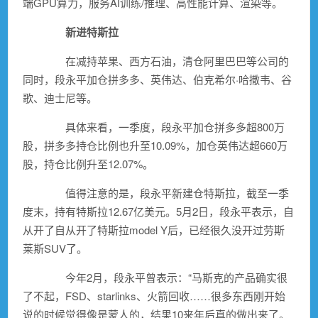
端GPU算力，服务AI训练/推理、高性能计算、渲染等。
新进
特斯拉
在减持苹果、
西方石油
，清仓阿里巴巴等公司的
同时，段永平加仓
拼多多
、英伟达、伯克希尔·哈撒韦、谷
歌、
迪士尼
等。
具体来看，一季度，段永平加仓拼多多超800万
股，拼多多持仓比例也升至10.09%，加仓英伟达超660万
股，持仓比例升至12.07%。
值得注意的是，段永平新建仓
特斯拉
，截至一季
度末，持有特斯拉12.67亿美元。5月2日，段永平表示，自
从开了自从开了特斯拉model Y后，已经很久没开过
劳斯
莱斯
SUV了。
今年2月，段永平曾表示：“马斯克的产品确实很
了不起，FSD、starlinks、火箭回收……很多东西刚开始
说的时候觉得像是蒙人的，结果10来年后真的做出来了。