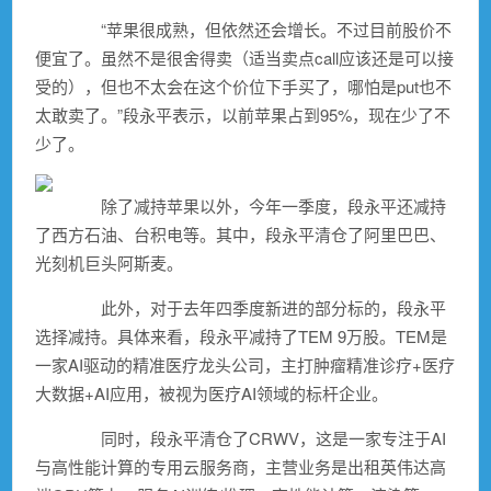
“苹果很成熟，但依然还会增长。不过目前股价不
便宜了。虽然不是很舍得卖（适当卖点call应该还是可以接
受的），但也不太会在这个价位下手买了，哪怕是put也不
太敢卖了。”段永平表示，以前苹果占到95%，现在少了不
少了。
除了减持苹果以外，今年一季度，段永平还减持
了
西方石油
、
台积电
等。其中，段永平清仓了
阿里巴巴
、
光刻机巨头
阿斯麦
。
此外，对于去年四季度新进的部分标的，段永平
选择减持。具体来看，段永平减持了TEM 9万股。TEM是
一家AI驱动的
精准医疗
龙头公司，主打肿瘤精准诊疗+医疗
大数据
+
AI应用
，被视为医疗AI领域的标杆企业。
同时，段永平清仓了CRWV，这是一家专注于AI
与高性能计算的专用云服务商，主营业务是出租
英伟达
高