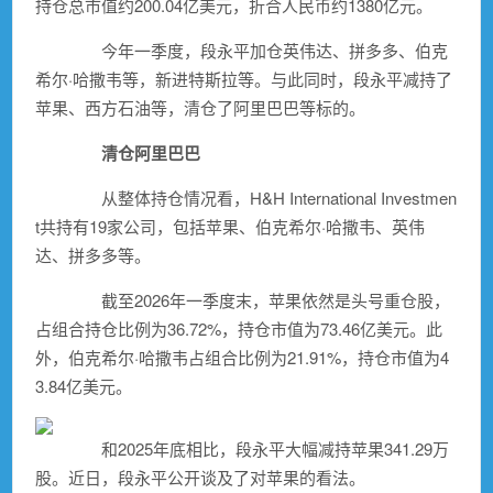
持仓总市值约200.04亿美元，折合人民币约1380亿元。
今年一季度，段永平加仓
英伟达
、
拼多多
、伯克
希尔·哈撒韦等，新进
特斯拉
等。与此同时，段永平减持了
苹果
、
西方石油
等，清仓了
阿里巴巴
等标的。
清仓
阿里巴巴
从整体持仓情况看，H&H International Investmen
t共持有19家公司，包括
苹果
、伯克希尔·哈撒韦、
英伟
达
、
拼多多
等。
截至2026年一季度末，
苹果
依然是头号重仓股，
占组合持仓比例为36.72%，持仓市值为73.46亿美元。此
外，伯克希尔·哈撒韦占组合比例为21.91%，持仓市值为4
3.84亿美元。
和2025年底相比，段永平大幅减持苹果341.29万
股。近日，段永平公开谈及了对苹果的看法。