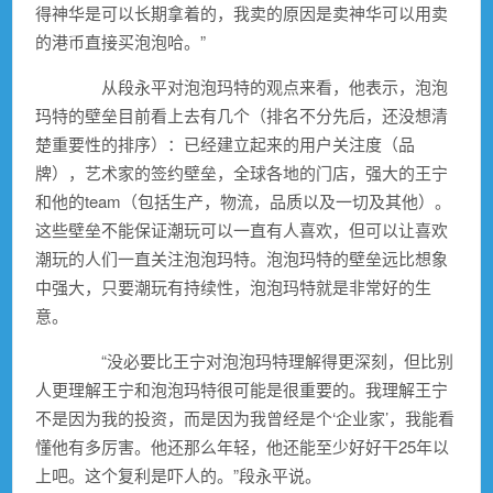
得神华是可以长期拿着的，我卖的原因是卖神华可以用卖
的港币直接买泡泡哈。”
从段永平对泡泡玛特的观点来看，他表示，泡泡
玛特的壁垒目前看上去有几个（排名不分先后，还没想清
楚重要性的排序）：已经建立起来的用户关注度（品
牌），艺术家的签约壁垒，全球各地的门店，强大的王宁
和他的team（包括生产，
物流
，品质以及一切及其他）。
这些壁垒不能保证潮玩可以一直有人喜欢，但可以让喜欢
潮玩的人们一直关注泡泡玛特。泡泡玛特的壁垒远比想象
中强大，只要潮玩有持续性，泡泡玛特就是非常好的生
意。
“没必要比王宁对泡泡玛特理解得更深刻，但比别
人更理解王宁和泡泡玛特很可能是很重要的。我理解王宁
不是因为我的投资，而是因为我曾经是个‘企业家’，我能看
懂他有多厉害。他还那么年轻，他还能至少好好干25年以
上吧。这个复利是吓人的。”段永平说。