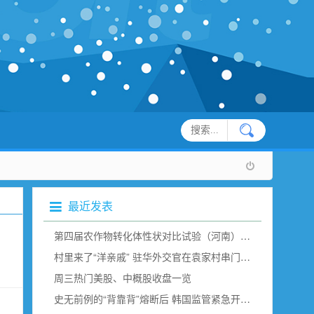
最近发表
第四届农作物转化体性状对比试验（河南）现场观摩在新乡举行
村里来了“洋亲戚” 驻华外交官在袁家村串门“取经”（组图）
周三热门美股、中概股收盘一览
史无前例的“背靠背”熔断后 韩国监管紧急开会说了点啥？