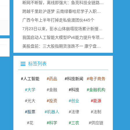
断网不断智，离线即强大：鱼亮科技全链路边缘语音赋能具身智能
跨越千里赴沪逐梦 云南绿春哈尼学子入职上海虹桥空港
广西今年上半年打掉走私偷渡团伙445个
决方案
7月23日以来，彭水山体崩塌现场累计新搜寻确认出30名遇难者
我国启动人工智能大模型IPv6能力提升专项行动
美股盘前：三大股指期货涨跌不一 康宁盘前跌超18% SK海力士即将公布财报
标签列表
人工智能
药品
科技新闻
电子商务
大学
金融
科技
金融机构
光大
投资
创业
能源
股票
机器人
法律
法制
花
科学
三农
供应链