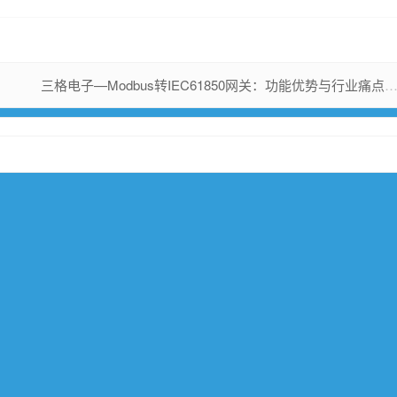
三格电子—Modbus转IEC61850网关：功能优势与行业痛点解