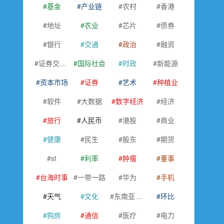
基金
产业链
农村
香港
地址
农业
芯片
债券
银行
交通
政治
融资
证券交易所
国际社会
时政
新能源
资本市场
证券
艺术
种植业
软件
大数据
数字经济
经济
旅行
人民币
港股
商业
健康
民生
股东
期货
st
利率
肿瘤
董事
台海时事
一带一路
华为
手机
天气
文化
东南亚国家联盟
环比
购房
通信
医疗
电力