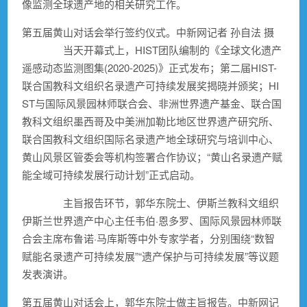
像监测全球遗产地的相关研究工作。
第五届黄山对话会举行签约仪式。中新网记者 孙自法 摄
当天开幕式上，HIST团队编制的《全球文化遗产
遥感动态监测图集(2020-2025)》正式发布；第二届HIST-
联合国教科文组织名录遗产可持续发展奖揭晓并颁奖；HI
ST与国际风景园林师联合会、非洲世界遗产基金、联合国
教科文组织墨西哥及中美洲加勒比地区世界遗产研究所、
联合国教科文组织国际名录遗产地全球研究与培训中心、
黄山风景区管委会等机构签署合作协议；“黄山名录遗产赋
能全域可持续发展行动计划”正式启动。
主旨报告环节，郭华东院士、伊斯兰教科文组织
伊斯兰世界遗产中心主任韦伯·恩多罗、国际风景园林师联
合会主席布鲁诺·马库斯等中外专家学者，分别围绕“数智
赋能名录遗产可持续发展”“遗产保护与可持续发展”等议题
发表演讲。
第五届黄山对话会上，郭华东院士做主旨报告。中新网记