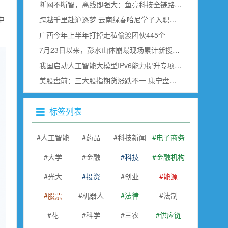
断网不断智，离线即强大：鱼亮科技全链路边缘语音赋能具身智能
，
中
跨越千里赴沪逐梦 云南绿春哈尼学子入职上海虹桥空港
广西今年上半年打掉走私偷渡团伙445个
7月23日以来，彭水山体崩塌现场累计新搜寻确认出30名遇难者
我国启动人工智能大模型IPv6能力提升专项行动
美股盘前：三大股指期货涨跌不一 康宁盘前跌超18% SK海力士即将公布财报
标签列表
人工智能
药品
科技新闻
电子商务
大学
金融
科技
金融机构
光大
投资
创业
能源
股票
机器人
法律
法制
花
科学
三农
供应链