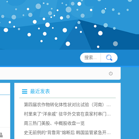
最近发表
第四届农作物转化体性状对比试验（河南）现场观摩在新乡举行
村里来了“洋亲戚” 驻华外交官在袁家村串门“取经”（组图）
周三热门美股、中概股收盘一览
史无前例的“背靠背”熔断后 韩国监管紧急开会说了点啥？
晶