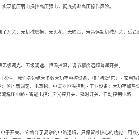
，实现低压弱电操控高压强电，彻底规避高压操作风险。
电子开关，无机械磨损、无火花、无噪音，寿命远超机械开关，适合
现无级调光、无级调速、恒温控温，调节精度远超普通开关。
门器件，我们身边绝大多数大功率电控设备，核心都是它： - 家用智
温：落地扇调速、电热毯、电暖器恒温控制 - 工业设备：大功率加热
整流稳压电路 - 智能电控：声光控开关、延时开关、自动控制电路
的电子开关。 它舍弃了复杂的电路逻辑，只保留最核心的功能：用最