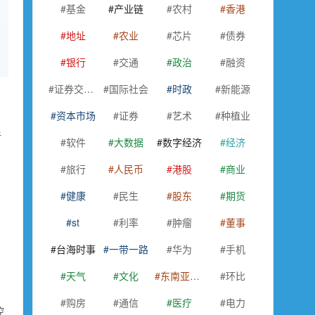
基金
产业链
农村
香港
地址
农业
芯片
债券
银行
交通
政治
融资
证券交易所
国际社会
时政
新能源
资本市场
证券
艺术
种植业
手
软件
大数据
数字经济
经济
旅行
人民币
港股
商业
健康
民生
股东
期货
st
利率
肿瘤
董事
台海时事
一带一路
华为
手机
，
天气
文化
东南亚国家联盟
环比
购房
通信
医疗
电力
控